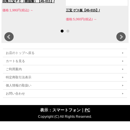
四角三宝ＰＣ（樹脂製）【45-011】/
三宝 ゲス板【45-015】/
価格:1,980円(税込)
～
価格:5,060円(税込)
～
お店のトップへ戻る
カートを見る
ご利用案内
特定商取引法表示
個人情報の取扱い
お問い合わせ
表示：スマートフォン｜
PC
Copyright (C) All Rights Reserved.