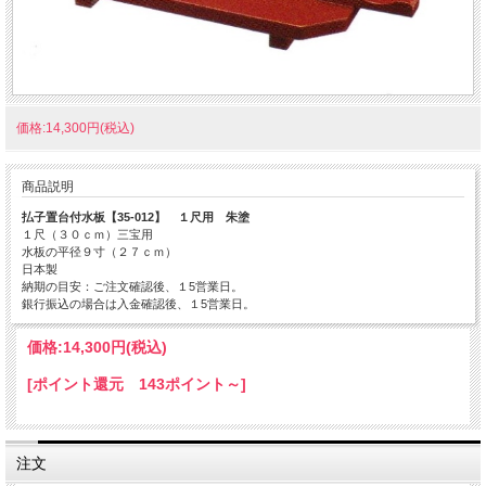
価格:14,300円(税込)
商品説明
払子置台付水板【35-012】 １尺用 朱塗
１尺（３０ｃｍ）三宝用
水板の平径９寸（２７ｃｍ）
日本製
納期の目安：ご注文確認後、１5営業日。
銀行振込の場合は入金確認後、１5営業日。
価格:
14,300円
(税込)
[ポイント還元 143ポイント～]
注文