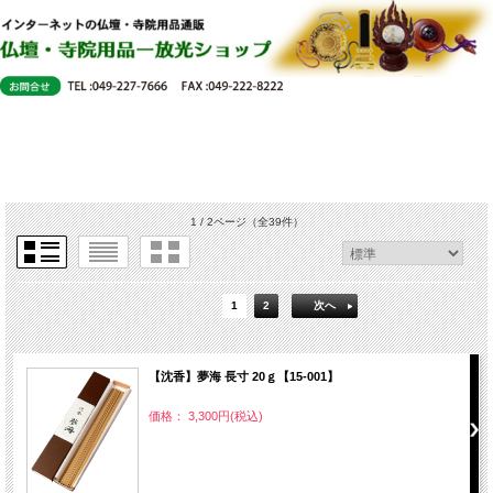
1 / 2ページ
（全39件）
1
2
次へ
【沈香】夢海 長寸 20ｇ【15-001】
価格： 3,300円(税込)