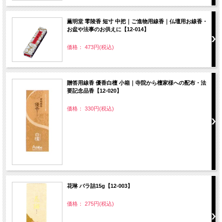
薫明堂 零陵香 短寸 中把｜ご進物用線香｜仏壇用お線香・
お盆や法事のお供えに【12-014】
価格： 473円(税込)
贈答用線香 優香白檀 小箱｜寺院から檀家様への配布・法
要記念品香【12-020】
価格： 330円(税込)
花琳 バラ詰15g【12-003】
価格： 275円(税込)