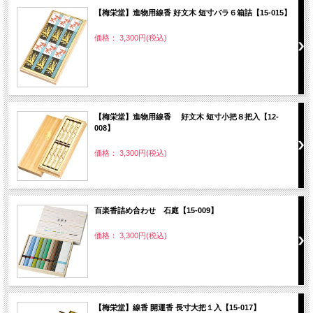
【梅栄堂】進物用線香 好文木 短寸バラ６箱詰【15-015】
価格： 3,300円(税込)
【梅栄堂】進物用線香 好文木 短寸小把８把入【12-
008】
価格： 3,300円(税込)
百楽香詰め合わせ 石庭【15-009】
価格： 3,300円(税込)
【梅栄堂】線香 開運香 長寸大把１入【15-017】