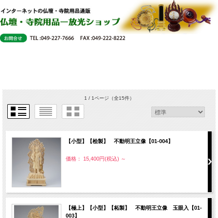
1 / 1ページ
（全15件）
【小型】【桧製】 不動明王立像【01-004】
価格： 15,400円(税込)
～
【極上】【小型】【柘製】 不動明王立像 玉眼入【01-
003】