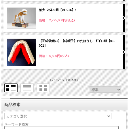
狛犬 ２体１組【01-016】/
価格： 2,775,000円(税込)
【正絹袋縫い】【綿帽子】わたぼうし 紅白1組【01-
001】
価格： 5,500円(税込)
1 / 1ページ
（全15件）
商品検索
キーワード検索