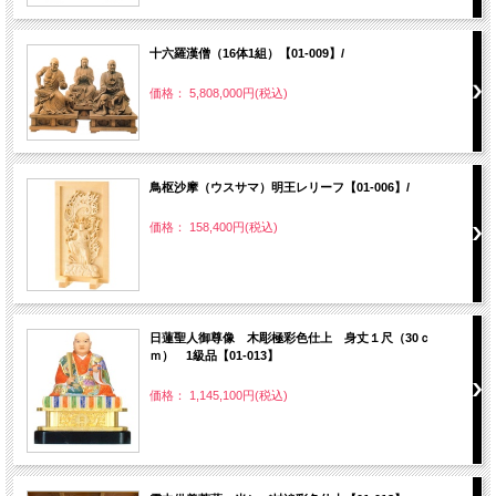
十六羅漢僧（16体1組）【01-009】/
価格： 5,808,000円(税込)
鳥枢沙摩（ウスサマ）明王レリーフ【01-006】/
価格： 158,400円(税込)
日蓮聖人御尊像 木彫極彩色仕上 身丈１尺（30ｃ
ｍ） 1級品【01-013】
価格： 1,145,100円(税込)