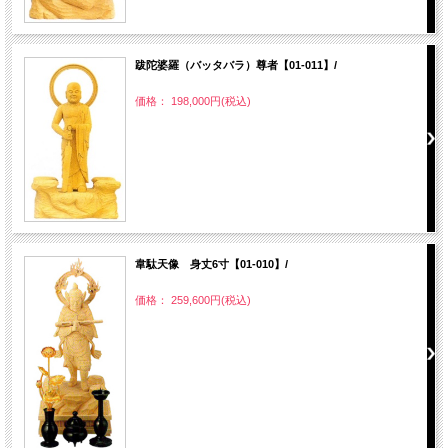
跋陀婆羅（バッタバラ）尊者【01-011】/
価格： 198,000円(税込)
韋駄天像 身丈6寸【01-010】/
価格： 259,600円(税込)