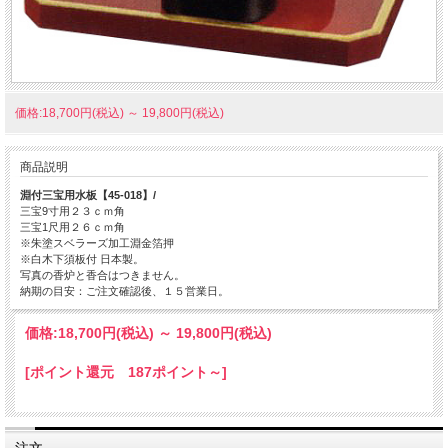
価格:18,700円(税込)
～
19,800円(税込)
商品説明
淵付三宝用水板【45-018】/
三宝9寸用２３ｃｍ角
三宝1尺用２６ｃｍ角
※朱塗スベラーズ加工淵金箔押
※白木下須板付 日本製。
写真の香炉と香合はつきません。
納期の目安：ご注文確認後、１５営業日。
価格:
18,700円
(税込)
～
19,800円
(税込)
[ポイント還元 187ポイント～]
注文