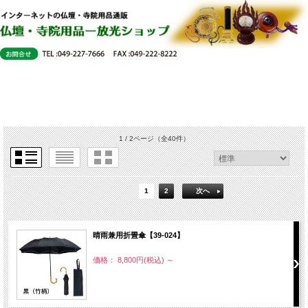
1 / 2ページ
（全40件）
1
2
次へ
晴雨兼用折畳傘【39-024】
価格： 8,800円(税込)
～