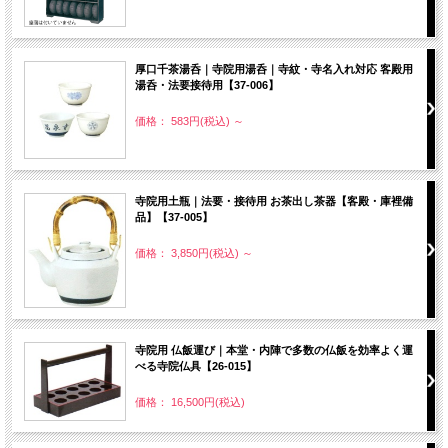
厚口千茶湯呑｜寺院用湯呑｜寺紋・寺名入れ対応 客殿用
湯呑・法要接待用【37-006】
価格： 583円(税込)
～
寺院用土瓶｜法要・接待用 お茶出し茶器【客殿・庫裡備
品】【37-005】
価格： 3,850円(税込)
～
寺院用 仏飯運び｜本堂・内陣で多数の仏飯を効率よく運
べる寺院仏具【26-015】
価格： 16,500円(税込)