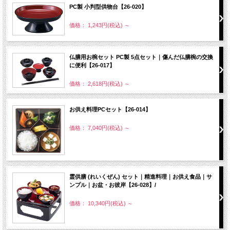
PC製 小判型供物台【26-020】
価格： 1,243円(税込)
～
仏膳用お椀セット PC製 5点セット｜傷んだ仏膳椀の交換
に便利【26-017】
価格： 2,618円(税込)
～
お供え料理PCセット【26-014】
価格： 7,040円(税込)
～
霊供膳 (れいくぜん) セット｜精進料理｜お供え食品｜サ
ンプル｜お盆・お彼岸【26-028】/
価格： 10,340円(税込)
～