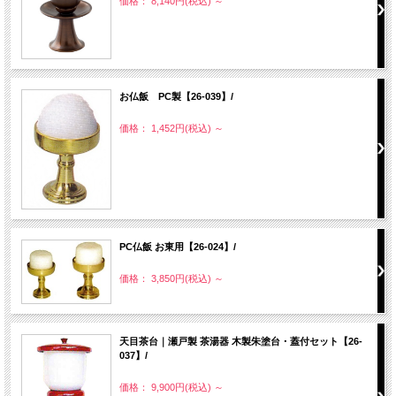
価格： 8,140円(税込)
～
お仏飯 PC製【26-039】/
価格： 1,452円(税込)
～
PC仏飯 お東用【26-024】/
価格： 3,850円(税込)
～
天目茶台｜瀬戸製 茶湯器 木製朱塗台・蓋付セット【26-
037】/
価格： 9,900円(税込)
～