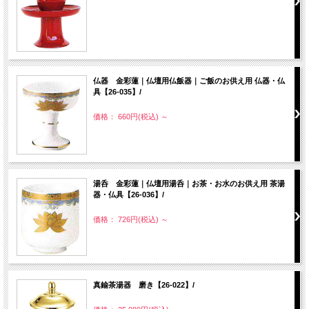
仏器 金彩蓮｜仏壇用仏飯器｜ご飯のお供え用 仏器・仏
具【26-035】/
価格： 660円(税込)
～
湯呑 金彩蓮｜仏壇用湯呑｜お茶・お水のお供え用 茶湯
器・仏具【26-036】/
価格： 726円(税込)
～
真鍮茶湯器 磨き【26-022】/