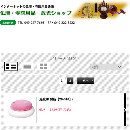
1 / 2ページ
（全35件）
1
2
次へ
お鏡餅 樹脂【26-010】/
価格： 12,980円(税込)
～