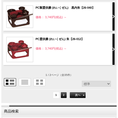
PC製霊供膳 (れいくぜん) 黒内朱【26-040】
価格： 3,740円(税込)
～
PC霊供膳 (れいくぜん) 朱【26-012】
価格： 3,740円(税込)
～
1 / 2ページ
（全35件）
1
2
次へ
商品検索