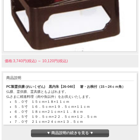
価格:3,740円(税込)
～
10,120円(税込)
商品説明
PC製霊供膳 (れいくぜん) 黒内朱【26-040】 箸・お椀付（15～24ｃｍ角）
仏膳、霊供膳、霊具膳ともよばれます。
仏さまに精進料理（肉や魚以外）をお供えいたします。
５．０寸 １５ｃｍ×１８×１１ｃｍ
５．５寸 １６．５ｃｍ×１９．５ｃｍ×１１ｃｍ
６．０寸 １８ｃｍ×２１ｃｍ×１１．８ｃｍ
６．５寸 １９．５ｃｍ×２２．５ｃｍ×１２．５ｃｍ
７．０寸 ２１ｃｍ×２４ｃｍ×１３．５ｃｍ
８．０寸 ２５ｃｍ×２４．５ｃｍ×１０．５ｃｍ
PC製
▼ 商品説明の続きを見る ▼
日本製