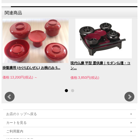
関連商品
現代仏膳 平型 霊供膳｜モダン仏壇・コ
掛盤膳用 (かけばんぜん) お椀のみ 5...
ン...
価格:13,200円(税込)
～
価格:3,850円(税込)
お店のトップへ戻る
カートを見る
ご利用案内