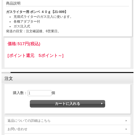
商品説明
ガスライター用 ボンベ ４０ｇ【21-009】
充填式ライターのガス注入に使います。
各種アダプター付
ガス注入式
発送の目安：注文確認後、6営業日。
価格:
517円
(税込)
[ポイント還元 5ポイント～]
注文
購入数：
個
返品についての詳細はこちら
お問い合わせ