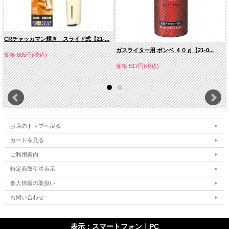
CRチャッカマン輝き スライド式【21-...
ガスライター用 ボンベ ４０ｇ【21-0...
価格:605円(税込)
価格:517円(税込)
お店のトップへ戻る
カートを見る
ご利用案内
特定商取引法表示
個人情報の取扱い
お問い合わせ
表示：スマートフォン｜
PC