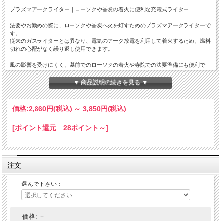
プラズマアークライター｜ローソクや香炭の着火に便利な充電式ライター
法要やお勤めの際に、ローソクや香炭へ火を灯すためのプラズマアークライターで
す。
従来のガスライターとは異なり、電気のアーク放電を利用して着火するため、燃料
切れの心配がなく繰り返し使用できます。
風の影響を受けにくく、墓前でのローソクの着火や寺院での法要準備にも便利で
す。
また、線香や香炭への着火もしやすく、仏壇や寺院での日常のお勤めを快適にサポ
▼ 商品説明の続きを見る ▼
ートします。
USB充電式のため経済的で、ガスの補充も不要。細長い先端形状により、火種を奥
まで届かせやすく、
価格:
2,860円
(税込)
～
3,850円
(税込)
火傷のリスク軽減にも役立ちます。寺院での法要や護摩、焼香の準備はもちろん、
ご家庭の仏壇用としてもおすすめです。
[ポイント還元 28ポイント～]
こんな方におすすめ
法要やお勤めでローソクに火を灯す方
香炭への着火を安全に行いたい方
注文
墓参りで使いやすいライターをお探しの方
ガスライターの補充が面倒な方
寺院やご家庭で日常的に仏事を行う方
選んで下さい：
商品の特徴
プラズマアークによる安全な着火
価格:
－