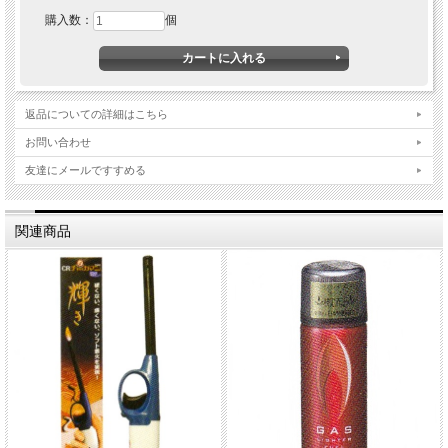
USB充電式で繰り返し使用可能
ガス・オイル不要
購入数：
個
風の影響を受けにくい設計
ローソク・線香・香炭の着火に便利
寺院・仏壇・墓参りなど幅広く活躍
ローソク着火、アウトドア、お墓参りにおすすめ
本体サイズ A W25×L125×Ｈ25mm 約200回充電可能
返品についての詳細はこちら
本体サイズ B W18×L215×H18ｍｍ 約500回充電可能
ＵＳＢ充電式 ＵＳＢケーブル1本付属
お問い合わせ
のし承ります。
発送の目安：注文確認後、7営業日。
友達にメールですすめる
関連商品