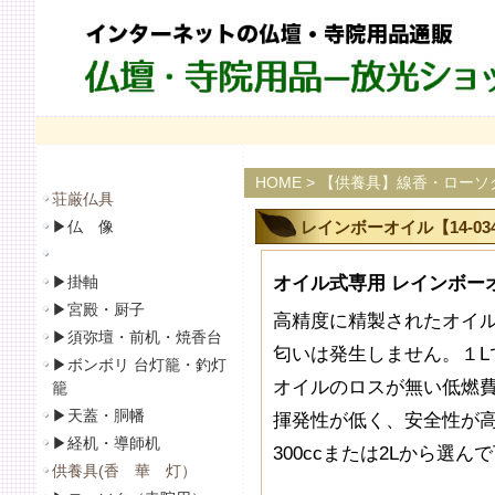
HOME
>
【供養具】線香・ローソ
荘厳仏具
▶
仏 像
レインボーオイル【14-03
▶
掛軸
オイル式専用 レインボーオイ
▶
宮殿・厨子
高精度に精製されたオイ
▶
須弥壇・前机・焼香台
匂いは発生しません。１
▶
ボンボリ 台灯籠・釣灯
オイルのロスが無い低燃
籠
▶
天蓋・胴幡
揮発性が低く、安全性が
▶
経机・導師机
300ccまたは2Lから選ん
供養具(香 華 灯）