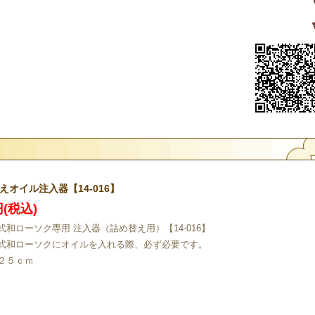
えオイル注入器【14-016】
円(税込)
式和ローソク専用 注入器（詰め替え用）【14-016】
式和ローソクにオイルを入れる際、必ず必要です。
２５ｃｍ