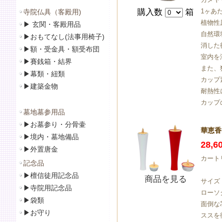
購入数
箱
1ヶあ
寺院仏具（客殿用)
植物性
▶
玄関・客殿用品
自然環
▶
おもてなし(法事用椅子)
消した
▶
額・受金具・額受布団
室内を
▶
賽銭箱・結界
また、
▶
幕類・紐類
カップ
▶
建築金物
耐熱性
カップ
墓地墓参用品
▶
お墓参り・分骨壷
華恵香D
▶
境内・墓地備品
28,
▶
外置唐金
カート
記念品
▶
檀信徒用記念品
商品を見る
サイズ
▶
寺院用記念品
ローソ
▶袋類
面倒な
▶
お守り
ススを