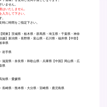
マト運輸）を使用し玄関手渡しとなります。
ざいません。
達はいたしません。
を入力して下さい。
です。
文時に時間をご指定下さい。
【関東】茨城県・栃木県・群馬県・埼玉県・千葉県・神奈
信越】新潟県・長野県・富山県・石川県・福井県【中部】
岐阜県
・岩手県
・滋賀県・奈良県・和歌山県・兵庫県【中国】岡山県・広
取県
高知県・愛媛県
・長崎県・熊本県・大分県・宮崎県・鹿児島県