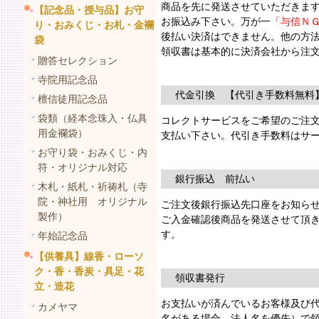
商品を先に発送させていただきま
【記念品・授与品】お守
お振込み下さい。万が一
「与信Ｎ
り・おみくじ・お札・金襴
後払い決済はできません。他の方
袋
領収書は基本的に決済会社から注
贈答セレクション
寺院用記念品
代金引換 【代引き手数料無料
檀信徒用記念品
袋類（経本念珠入・仏具
コレクトサービスをご希望のご注
用金襴袋）
支払い下さい。代引き手数料はサ
お守り袋・おみくじ・内
符・オリジナル対応
銀行振込 前払い
木札・紙札・祈祷札（寺
院・神社用 オリジナル
ご注文後銀行振込先口座をお知ら
製作）
ご入金確認後商品を発送させて頂
す。
年始記念品
【供養具】線香・ローソ
ク・香・香炭・具足・花
領収書発行
立・造花
お支払いが済んでいるお客様及び
カメヤマ
名がある場合、法人名を優先）で