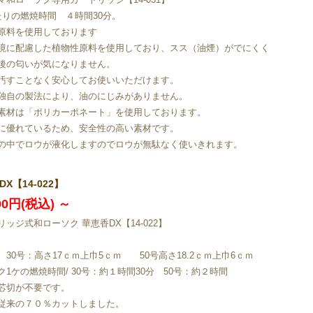
たりの燃焼時間 ４時間30分。
原料を使用しております
境に配慮した植物性原料を使用しており、スス（油煙）がでにくく
後の匂いが気になりません。
汚すことなく安心してお使いいただけます。
独自の製法により、油のにじみがありません。
素材は「ポリカーポネート」を使用しております。
に優れているため、安全性の高い素材です。
の中でロウが液化しますのでロウが無駄なく使いきれます。
X【14-022】
600円(税込)
～
リッジ式和ローソク 華恵香DX【14-022】
 30号：高さ17ｃｍ上巾5ｃｍ 50号高さ18.2ｃｍ上巾6ｃｍ
ク1ケの燃焼時間/ 30号：約１時間30分 50号：約２時間
芯切が不要です。
従来の７０％カットしました。