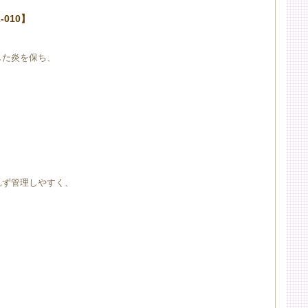
010】
した炎を保ち、
れず管理しやすく、