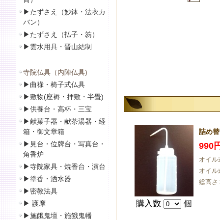
▶
たずさえ（妙鉢・法衣カ
バン）
▶
たずさえ（払子・笏）
▶
雲水用具・晋山結制
寺院仏具（内陣仏具)
▶
曲祿・椅子式仏具
▶
敷物(座褥・拝敷・半畳)
▶
供養台・高杯・三宝
▶
献菓子器・献茶湯器・経
箱・御文章箱
詰め替
▶
見台・位牌台・写真台・
990
角香炉
オイル
▶
寺院家具・焼香台・演台
オイル
▶
塗香・洒水器
総高さ
▶
密教法具
購入数
個
▶
護摩
▶
施餓鬼壇・施餓鬼幡