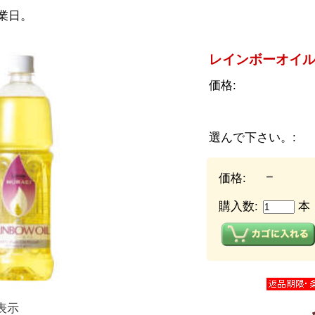
業日。
レインボーオイル【
価格:
選んで下さい。:
－
価格:
購入数:
本
表示