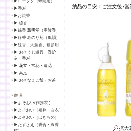
▶
ローソク（寺院用）
納品の目安：ご注文後7営
▶
香炭
▶
お焼香
▶
線香
▶線香 薫明堂（零陵香）
▶線香 みのり苑（風韻）
▶
線香、大薫香、墓参用
▶
おそうじ道具・香炉
灰・香炭
▶
花立・常花・造花
▶
具足
▶
おそなえご飯・お茶
僧 具
▶
よそおい(作務衣 )
▶
よそおい（襦袢・白衣）
▶
よそおい（はきもの）
▶
たずさえ（香合・線香
拡大
筒）