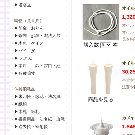
▶
塔婆立
オイル
1,3
鳴物（梵音具）
オイル
▶
印金・おりん
オイル
▶
銅羅・妙鉢・殲法太鼓
長さ約
▶
木魚・ケイス
購入数
本
▶
バイ・揆
▶
ふとん
オイル
▶
本坪・ 鈴・鰐口・紐
30,
▶
各種鳴物
本堂や
法要や
仏具消耗品
▶
朱印帳・散花・法名紙
商品を見る
▶
紙類
▶
木札・紙札
カメヤ
▶
書道用品・法名紙・血脈
1,8
▶
過去帳・寄附帳
カメヤ