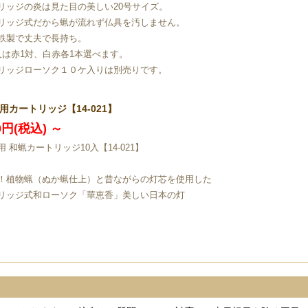
リッジの炎は見た目の美しい20号サイズ。
リッジ式だから蝋が流れず仏具を汚しません。
鉄製で丈夫で長持ち。
又は赤1対、白赤各1本選べます。
リッジローソク１０ケ入りは別売りです。
用カートリッジ【14-021】
80円(税込)
～
 和蝋カートリッジ10入【14-021】
！植物蝋（ぬか蝋仕上）と昔ながらの灯芯を使用した
リッジ式和ローソク「華恵香」美しい日本の灯