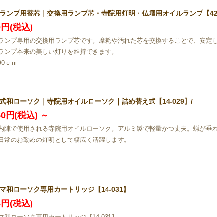
ランプ用替芯｜交換用ランプ芯・寺院用灯明・仏壇用オイルランプ【42-
20円(税込)
ランプ専用の交換用ランプ芯です。摩耗や汚れた芯を交換することで、安定
ランプ本来の美しい灯りを維持できます。
90ｃｍ
式和ローソク｜寺院用オイルローソク｜詰め替え式【14-029】/
250円(税込)
～
内陣で使用される寺院用オイルローソク。アルミ製で軽量かつ丈夫。蝋が垂
日常のお勤めの灯明として幅広く活躍します。
マ和ローソク専用カートリッジ【14-031】
48円(税込)
マ和ローソク専用カートリッジ【14-031】