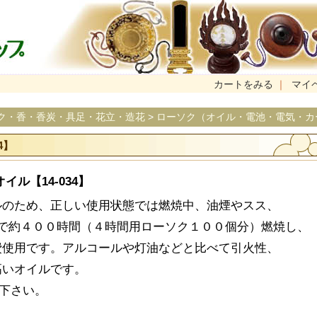
カートをみる
｜
マイ
ク・香・香炭・具足・花立・造花
>
ローソク（オイル・電池・電気・カ
4】
ル【14-034】
ルのため、正しい使用状態では燃焼中、油煙やスス、
Lで約４００時間（４時間用ローソク１００個分）燃焼し、
費使用です。アルコールや灯油などと比べて引火性、
高いオイルです。
で下さい。