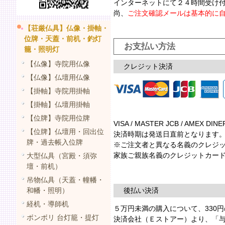
インターネットにて２４時間受け
尚、
ご注文確認メールは基本的に
【荘厳仏具】仏像・掛軸・
位牌・天蓋・前机・釣灯
お支払い方法
籠・照明灯
【仏像】寺院用仏像
クレジット決済
【仏像】仏壇用仏像
【掛軸】寺院用掛軸
【掛軸】仏壇用掛軸
【位牌】寺院用位牌
VISA / MASTER JCB / AM
【位牌】仏壇用・回出位
決済時期は発送日直前となります
牌・過去帳入位牌
※ご注文者と異なる名義のクレジッ
家族ご親族名義のクレジットカード
大型仏具（宮殿・須弥
壇・前机）
吊物仏具（天蓋・幢幡・
和幡・照明）
後払い決済
経机・導師机
５万円未満の購入について、330
ボンボリ 台灯籠・提灯
決済会社（Ｅストアー）より、「