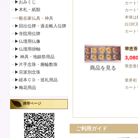
▶おみくじ
カート
▶
木札・紙類
カート
本体は
一般在家仏具・神具
白1対
▶
回出位牌・過去帳入位牌
カート
▶
寺院用位牌
▶仏壇用仏像
華恵香
▶
仏壇用掛軸
▶
神具・地鎮祭用品
3,0
▶
片手念珠・腕輪数珠
華恵香用
商品を見る
▶
宗派別念珠
▶
経本ＣＤ・巡礼用品
業界初
▶
梅花用品
カート
携帯ページ
ご利用ガイド