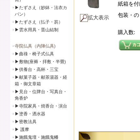
紙箱を付
▶
たずさえ（妙鉢・法衣カ
バン）
包装・の
拡大表示
▶
たずさえ（払子・笏）
▶
雲水用具・晋山結制
購入数:
寺院仏具（内陣仏具)
▶
曲祿・椅子式仏具
▶
敷物(座褥・拝敷・半畳)
▶
供養台・高杯・三宝
▶
献菓子器・献茶湯器・経
箱・御文章箱
▶
見台・位牌台・写真台・
角香炉
▶
寺院家具・焼香台・演台
▶
塗香・洒水器
▶
密教法具
▶
護摩
▶
施餓鬼壇・施餓鬼幡