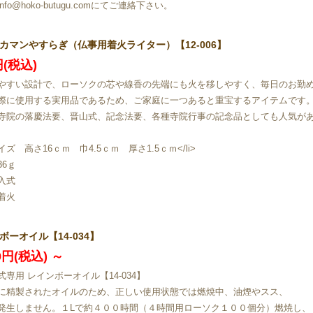
nfo@hoko-butugu.comにてご連絡下さい。
カマンやすらぎ（仏事用着火ライター）【12-006】
円(税込)
やすい設計で、ローソクの芯や線香の先端にも火を移しやすく、毎日のお勤
際に使用する実用品であるため、ご家庭に一つあると重宝するアイテムです
寺院の落慶法要、晋山式、記念法要、各種寺院行事の記念品としても人気が
ズ 高さ16ｃｍ 巾4.5ｃｍ 厚さ1.5ｃｍ</li>
36ｇ
入式
着火
ボーオイル【14-034】
00円(税込)
～
式専用 レインボーオイル【14-034】
に精製されたオイルのため、正しい使用状態では燃焼中、油煙やスス、
発生しません。１Lで約４００時間（４時間用ローソク１００個分）燃焼し、