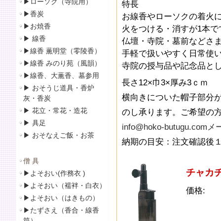
▶
ローソク（寺院用）
特長
▶
香炭
お線香やローソクの着火
▶
お焼香
火をつける・消すが1本で
▶
線香
仏壇・寺院・墓前などさ
▶線香 薫明堂（零陵香）
手軽で扱いやすく日常使
▶線香 みのり苑（風韻）
寺院の授与品や記念品と
▶
線香、大薫香、墓参用
長さ12×巾3×厚み3ｃｍ
▶
おそうじ道具・香炉
横向きについた帽子部分
灰・香炭
▶
花立・常花・造花
のし承ります。ご希望の
▶
具足
info@hoko-butugu.
▶
おそなえご飯・お茶
納期の目安：注文確認後
僧 具
チャカチ
▶
よそおい(作務衣 )
▶
よそおい（襦袢・白衣）
価格:
▶
よそおい（はきもの）
▶
たずさえ（香合・線香
筒）