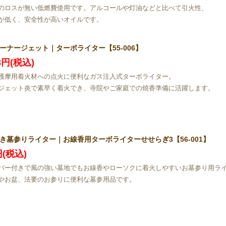
のロスが無い低燃費使用です。アルコールや灯油などと比べて引火性、
が低く、安全性が高いオイルです。
ーナージェット｜ターボライター【55-006】
38円(税込)
護摩用着火材への点火に便利なガス注入式ターボライター。
ジェット炎で素早く着火でき、寺院やご家庭での焼香準備に活躍します。
き墓参りライター｜お線香用ターボライターせせらぎ3【56-001】
円(税込)
バー付きで風の強い墓地でもお線香やローソクに着火しやすいお墓参り用ラ
やお盆、法要のお参りに便利な墓参用品です。