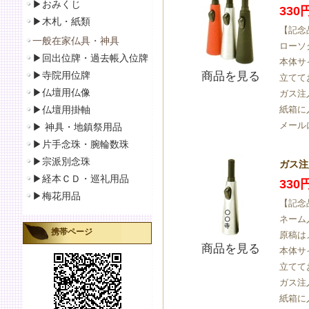
▶おみくじ
330
▶
木札・紙類
【記念
一般在家仏具・神具
ローソ
▶
回出位牌・過去帳入位牌
本体サ
▶
寺院用位牌
商品を見る
立てて
▶仏壇用仏像
ガス注
▶
仏壇用掛軸
紙箱に
メール
▶
神具・地鎮祭用品
▶
片手念珠・腕輪数珠
▶
宗派別念珠
ガス注
▶
経本ＣＤ・巡礼用品
330
▶
梅花用品
【記念
ネーム
携帯ページ
原稿は
商品を見る
本体サ
立てて
ガス注
紙箱に