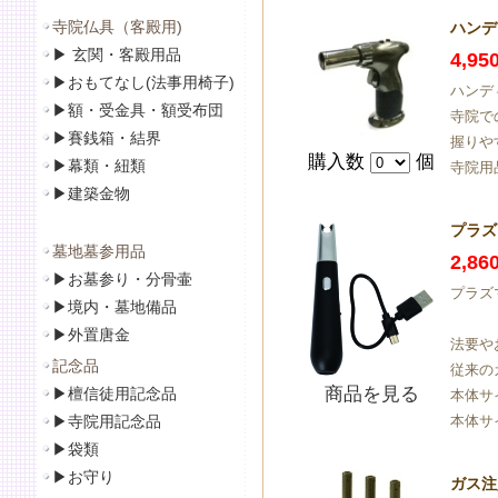
寺院仏具（客殿用)
ハンデ
▶
玄関・客殿用品
4,9
▶
おもてなし(法事用椅子)
ハンデ
▶
額・受金具・額受布団
寺院で
▶
賽銭箱・結界
握りや
購入数
個
▶
幕類・紐類
寺院用
▶
建築金物
プラズ
墓地墓参用品
2,8
▶
お墓参り・分骨壷
プラズ
▶
境内・墓地備品
▶
外置唐金
法要や
記念品
従来の
商品を見る
▶
檀信徒用記念品
本体サイ
▶
寺院用記念品
本体サイ
▶袋類
▶
お守り
ガス注