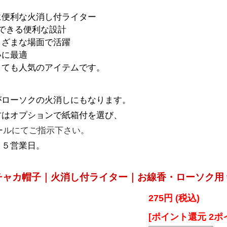
に便利な火消し付ライター
できる便利な設計
まざまな場面で活躍
いに最適
しても人気のアイテムです。
がローソクの火消しにもなります。
方はオプションで紙箱付を選び、
comメールにてご指示下さい。
１５営業日。
ャカ帽子｜火消し付ライター｜お線香・ローソク用 寺
275円 (税込)
[ポイント還元 2ポ