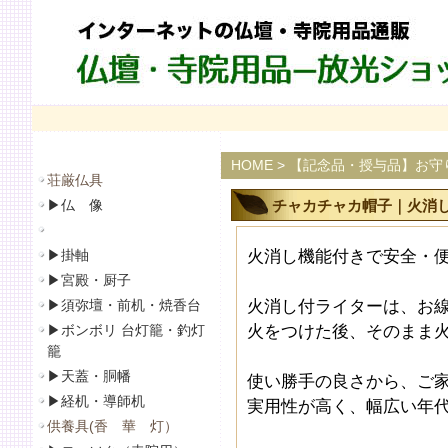
HOME
>
【記念品・授与品】お守
荘厳仏具
▶
仏 像
チャカチャカ帽子｜火消し
▶
掛軸
火消し機能付きで安全・
▶
宮殿・厨子
▶
須弥壇・前机・焼香台
火消し付ライターは、お
▶
ボンボリ 台灯籠・釣灯
火をつけた後、そのまま
籠
▶
天蓋・胴幡
使い勝手の良さから、ご
▶
経机・導師机
実用性が高く、幅広い年
供養具(香 華 灯）