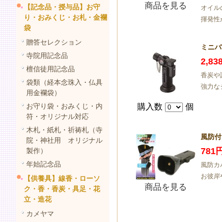
商品を見る
【記念品・授与品】お守
オイル
り・おみくじ・お札・金襴
揮発性
袋
贈答セレクション
ミニバ
寺院用記念品
2,8
檀信徒用記念品
香炭や
袋類（経本念珠入・仏具
強力な
用金襴袋）
お守り袋・おみくじ・内
購入数
個
符・オリジナル対応
木札・紙札・祈祷札（寺
風防付
院・神社用 オリジナル
781
製作）
年始記念品
風防カ
お彼岸
【供養具】線香・ローソ
商品を見る
ク・香・香炭・具足・花
立・造花
カメヤマ