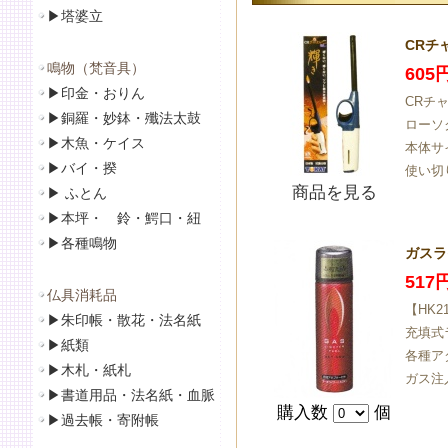
▶
塔婆立
CRチ
鳴物（梵音具）
605
▶
印金・おりん
CRチ
▶
銅羅・妙鉢・殲法太鼓
ローソ
▶
木魚・ケイス
本体サ
▶
バイ・揆
使い切
商品を見る
▶
ふとん
▶
本坪・ 鈴・鰐口・紐
▶
各種鳴物
ガスラ
517
仏具消耗品
【HK2
▶
朱印帳・散花・法名紙
充填式
▶
紙類
各種ア
▶
木札・紙札
ガス注
▶
書道用品・法名紙・血脈
購入数
個
▶
過去帳・寄附帳