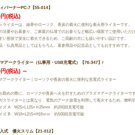
ィバーナーPC-7【55-014】
50円(税込)
ィライターは、線香やローソク、香炭の着火に便利な着火用ライターです。
の法要やお墓参り、ご家庭の仏壇でのお参りなど幅広い場面でご使用いただ
すい形状で安全に着火できるため、ご高齢の方にも扱いやすい設計です。
品・仏具用品としてはもちろん、墓参用品や記念品としてもおすすめです。
マアークライター（仏事用・USB充電式）【76-347】/
60円(税込)
～
マアークライター｜ローソクや香炭の着火に便利な充電式ライター
お勤めの際に、ローソクや香炭へ火を灯すためのプラズマアークライターで
ガスライターとは異なり、電気のアーク放電を利用して着火するため、燃料
ズ A W25×L125×Ｈ25mm 約200回充電可能
ズ B W18×L215×H18ｍｍ 約500回充電可能
入式 優火スリム【21-012】