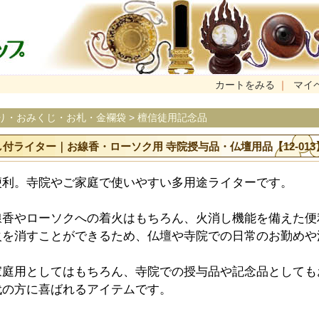
カートをみる
｜
マイ
り・おみくじ・お札・金襴袋
>
檀信徒用記念品
付ライター｜お線香・ローソク用 寺院授与品・仏壇用品【12-013
便利。寺院やご家庭で使いやすい多用途ライターです。
線香やローソクへの着火はもちろん、火消し機能を備えた便
火を消すことができるため、仏壇や寺院での日常のお勤めや
家庭用としてはもちろん、寺院での授与品や記念品としても
代の方に喜ばれるアイテムです。