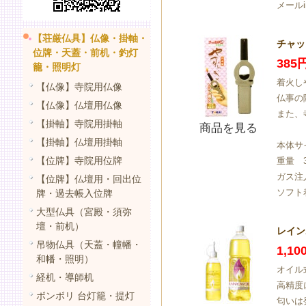
メールi
【荘厳仏具】仏像・掛軸・
チャッ
位牌・天蓋・前机・釣灯
385
籠・照明灯
着火し
【仏像】寺院用仏像
仏事の
【仏像】仏壇用仏像
また、
【掛軸】寺院用掛軸
商品を見る
【掛軸】仏壇用掛軸
本体サイ
【位牌】寺院用位牌
重量 
ガス注
【位牌】仏壇用・回出位
ソフト
牌・過去帳入位牌
大型仏具（宮殿・須弥
壇・前机）
レイン
吊物仏具（天蓋・幢幡・
1,1
和幡・照明）
オイル
経机・導師机
高精度
ボンボリ 台灯籠・提灯
匂いは