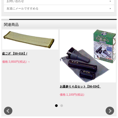
お問い合わせ
友達にメールですすめる
関連商品
盆ござ 【50-016】/
価格:3,850円(税込)
～
お墓参り４点セット【56-034】
価格:1,100円(税込)