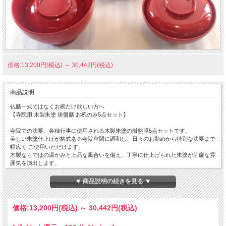
価格:13,200円(税込)
～
30,442円(税込)
商品説明
仏膳一式ではなくお椀だけ欲しい方へ
【寺院用 木製朱塗 掛盤膳 お椀のみ5点セット】
寺院での法要、各種行事に使用される木製朱塗の掛盤膳5点セットです。
美しい朱塗仕上げが格式ある寺院空間に調和し、日々のお勤めから特別な法要まで
幅広く ご使用いただけます。
木製ならではの温かみと上品な風合いを備え、丁寧に仕上げられた朱塗が荘厳な雰
囲気を演出します。
掛盤膳一式をお探しの寺院様はもちろん、お椀のみの交換や補充をご検討のお客様
にもおすすめです。
▼ 商品説明の続きを見る ▼
長年の使用による傷みや買い替えにも対応できる寺院用食器として、多くの寺院で
ご愛用いただいております。
伝統的な寺院作法に合わせた掛盤膳として、法要やお斎の場を整えます。
価格:
13,200円
(税込)
～
30,442円
(税込)
寺院仏具・寺院用品専門店の放光が、品質にこだわった寺院用品をお届けいたしま
す。