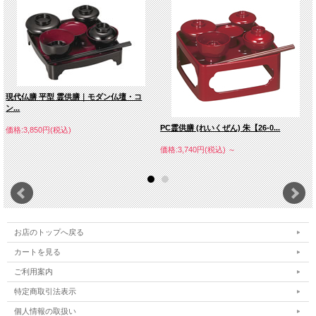
現代仏膳 平型 霊供膳｜モダン仏壇・コ
ン...
PC霊供膳 (れいくぜん) 朱【26-0...
価格:3,850円(税込)
価格:3,740円(税込)
～
お店のトップへ戻る
カートを見る
ご利用案内
特定商取引法表示
個人情報の取扱い