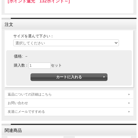
[ポイント還元 132ポイント～]
親椀（1番大きい椀）の直径
8寸用9.1ｃｍ
9寸用10.7ｃｍ
発送の目安：注文確認後10営業日
注文
9寸用と1尺用は受注生産につき納期が２ケ月以上かかります。
サイズを選んで下さい：
価格:
－
購入数：
セット
返品についての詳細はこちら
お問い合わせ
友達にメールですすめる
関連商品