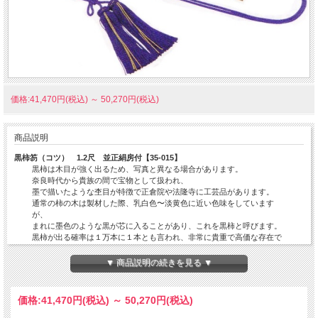
価格:41,470円(税込)
～
50,270円(税込)
商品説明
黒柿笏（コツ） 1.2尺 並正絹房付【35-015】
黒柿は木目が強く出るため、写真と異なる場合があります。
奈良時代から貴族の間で宝物として扱われ、
墨で描いたような杢目が特徴で正倉院や法隆寺に工芸品があります。
通常の柿の木は製材した際、乳白色〜淡黄色に近い色味をしています
が、
まれに墨色のような黒が芯に入ることがあり、これを黒柿と呼びます。
黒柿が出る確率は１万本に１本とも言われ、非常に貴重で高価な存在で
す。
1.2尺(36cm)
▼ 商品説明の続きを見る ▼
房の色が選べます。
価格:
41,470円
(税込)
～
50,270円
(税込)