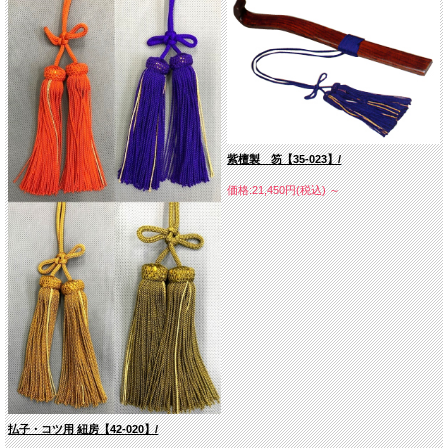
紫檀製 笏【35-023】/
価格:21,450円(税込)
～
払子・コツ用 紐房【42-020】/