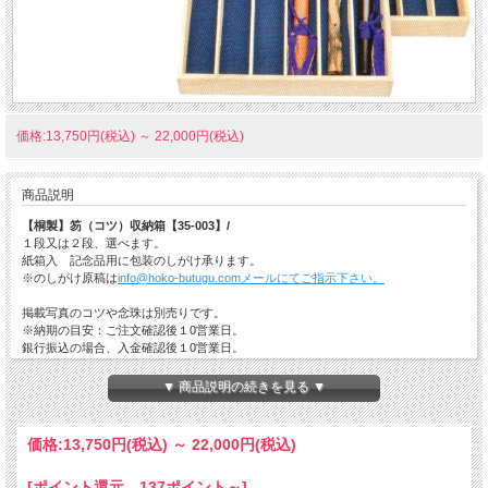
価格:13,750円(税込)
～
22,000円(税込)
商品説明
【桐製】笏（コツ）収納箱【35-003】/
１段又は２段、選べます。
紙箱入 記念品用に包装のしがけ承ります。
※のしがけ原稿は
info@hoko-butugu.comメールにてご指示下さい。
掲載写真のコツや念珠は別売りです。
※納期の目安：ご注文確認後１0営業日。
銀行振込の場合、入金確認後１0営業日。
▼ 商品説明の続きを見る ▼
価格:
13,750円
(税込)
～
22,000円
(税込)
[ポイント還元 137ポイント～]