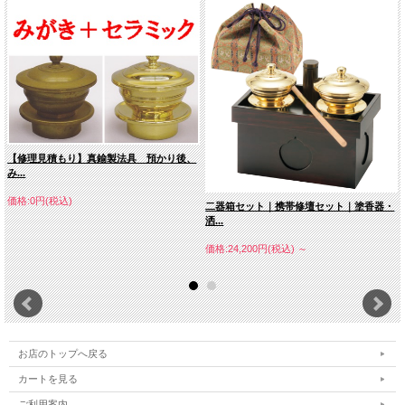
【修理見積もり】真鍮製法具 預かり後、
み...
価格:0円(税込)
二器箱セット｜携帯修壇セット｜塗香器・
洒...
価格:24,200円(税込)
～
お店のトップへ戻る
カートを見る
ご利用案内