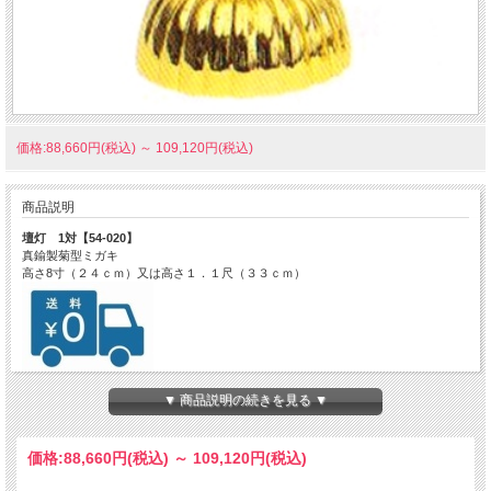
価格:88,660円(税込)
～
109,120円(税込)
商品説明
壇灯 1対【54-020】
真鍮製菊型ミガキ
高さ8寸（２４ｃｍ）又は高さ１．１尺（３３ｃｍ）
●送料無料です。
▼ 商品説明の続きを見る ▼
●別サイズ、特注仕様は別途お見積りさせていただきます。
●納期の目安：ご注文確認後、7営業日。
価格:
88,660円
(税込)
～
109,120円
(税込)