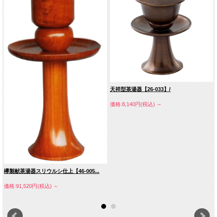
天祥型茶湯器【26-033】/
価格:8,140円(税込)
～
欅製献茶湯器スリウルシ仕上【46-005...
価格:91,520円(税込)
～