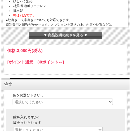
ひしゃく別売
材質/発泡ポリエチレン
日本製
杓は別売です。
●紋書き・文字書きについても対応できます。
別途費用と日数がかかります。オプションを選択の上、内容や位置などは
メールinfo@hoko-butugu.com
にてご連絡下さい。
▶各宗派の紋を見る
▼ 商品説明の続きを見る ▼
発送の目安：注文確認後、7営業日。
価格:
3,080円
(税込)
[ポイント還元 30ポイント～]
注文
色をお選び下さい：
紋を入れますか:
紋を入れられます