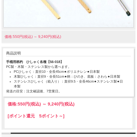
価格:550円(税込)
～
9,240円(税込)
商品説明
手桶用柄杓 ひしゃく各種【56-018】
PC製・木製・ステンレス製から選べます。
PCひしゃく：直径10・全長45cm⚫︎ポリエチレン⚫︎日本製
木製ひしゃく：直径9・全長51cm⚫︎柄：ひのき、底板：さわら⚫︎日本製
ステンレスひしゃく（箱入り）：直径9.5・全長46cm⚫︎ステンレス製⚫︎日
本製
発送の目安：注文確認後、7営業日。
価格:
550円
(税込)
～
9,240円
(税込)
[ポイント還元 5ポイント～]