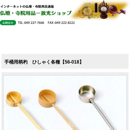
手桶用柄杓 ひしゃく各種【56-018】