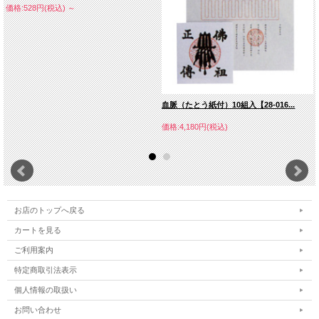
価格:528円(税込)
～
血脈（たとう紙付）10組入【28-016...
価格:4,180円(税込)
お店のトップへ戻る
カートを見る
ご利用案内
特定商取引法表示
個人情報の取扱い
お問い合わせ