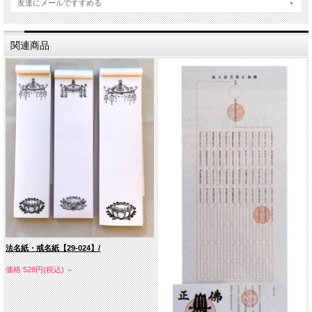
友達にメールですすめる
関連商品
法名紙・戒名紙【29-024】/
価格:528円(税込)
～