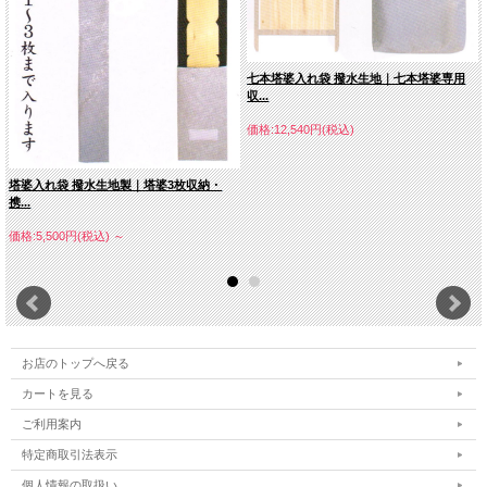
七本塔婆入れ袋 撥水生地｜七本塔婆専用
収...
価格:12,540円(税込)
塔婆入れ袋 撥水生地製｜塔婆3枚収納・
携...
価格:5,500円(税込)
～
お店のトップへ戻る
カートを見る
ご利用案内
特定商取引法表示
個人情報の取扱い