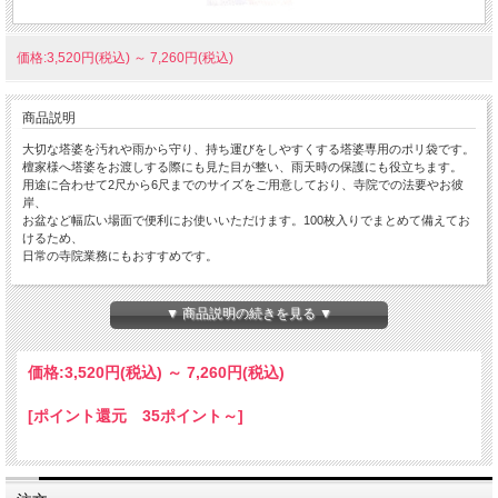
価格:3,520円(税込)
～
7,260円(税込)
商品説明
大切な塔婆を汚れや雨から守り、持ち運びをしやすくする塔婆専用のポリ袋です。
檀家様へ塔婆をお渡しする際にも見た目が整い、雨天時の保護にも役立ちます。
用途に合わせて2尺から6尺までのサイズをご用意しており、寺院での法要やお彼
岸、
お盆など幅広い場面で便利にお使いいただけます。100枚入りでまとめて備えてお
けるため、
日常の寺院業務にもおすすめです。
サイズ・仕様
100枚入り
▼ 商品説明の続きを見る ▼
2尺・3尺・4尺・5尺・6尺用をご用意
2尺・3尺用は「塔婆供養」文字入り
4尺・5尺・6尺用は無地タイプ
価格:
3,520円
(税込)
～
7,260円
(税込)
塔婆は別売りです。
特長
[ポイント還元 35ポイント～]
雨や汚れから塔婆を保護
塔婆のお渡しや持ち運び時の見た目を整えます
法要・お彼岸・お盆など幅広い場面で活躍
寺院で常備しやすい100枚入りです。
発送の目安：ご注文確認後、7営業日。