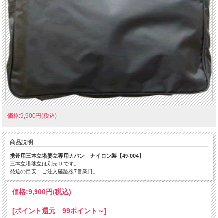
価格:9,900円(税込)
商品説明
携帯用三本立塔婆立専用カバン ナイロン製【49-004】
三本立塔婆立は別売りです。
発送の目安：ご注文確認後7営業日。
価格:
9,900円
(税込)
[ポイント還元 99ポイント～]