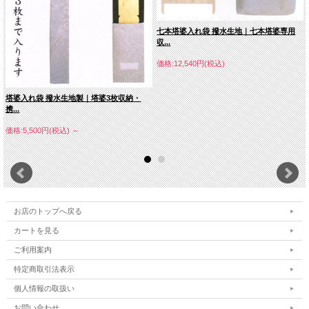
七本塔婆入れ袋 撥水生地｜七本塔婆専用
収...
価格:12,540円(税込)
塔婆入れ袋 撥水生地製｜塔婆3枚収納・
携...
価格:5,500円(税込)
～
お店のトップへ戻る
カートを見る
ご利用案内
特定商取引法表示
個人情報の取扱い
お問い合わせ