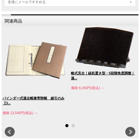
友達にメールですすめる
関連商品
略式見台｜経机置き型・5段階角度調整｜
過...
価格:9,240円(税込)
～
バインダー式過去帳兼寄附帳 線引のみ
【3...
価格:12,540円(税込)
～