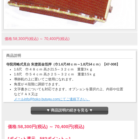
価格:58,300円(税込)
～
70,400円(税込)
商品説明
寺院用略式見台 朱塗面金箔押（巾1.6尺48ｃｍ～1.8尺54ｃｍ）【47-008】
1.6尺 巾４８ｃｍ 高さ21.5～３２ｃｍ 重量3ｋｇ
1.8尺 巾５４ｃｍ 高さ２５～３２ｃｍ 重量3.5ｋｇ
導師机の上に置いてご使用になれます。
角度が４段階に調節できます。
文字書きについても対応できます。オプションを選択の上、内容や位置
などＦＡＸ又は
メールinfo@hoko-butugu.comにてご連絡下さい。
日本製
納期の目安：注文確認後、10営業日。
▼ 商品説明の続きを見る ▼
価格:
58,300円
(税込)
～
70,400円
(税込)
[ポイント還元 583ポイント～]