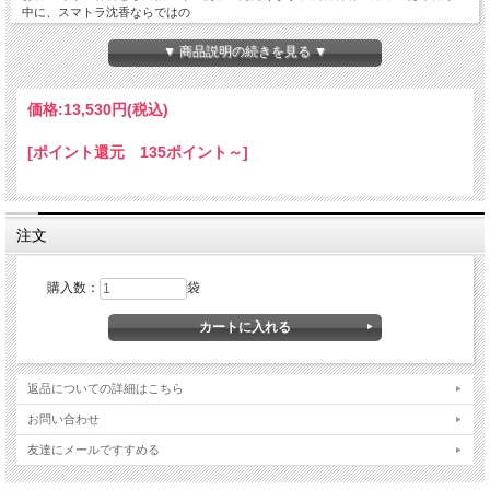
中に、スマトラ沈香ならではの
爽やかさとほのかな甘みが感じられ、心を落ち着かせる上品な香りをお楽しみいた
だけます。
▼ 商品説明の続きを見る ▼
お寺での法要や焼香はもちろん、ご家庭でのお仏壇のお勤め、お香を楽しむ趣味の
時間にもおすすめです。
また、香木愛好家の方への贈り物や、寺院行事の記念品としても人気があります。
価格:
13,530円
(税込)
天然香木ならではの自然な香りは、一つひとつ異なる個性を持ち、焚くたびに異な
[ポイント還元 135ポイント～]
る趣を感じていただけます。
香りと向き合う静かな時間をお楽しみください。
【特徴】
・スマトラ産沈香
注文
・使いやすい分割タイプ
・内容量45g
・聞香、空薫、焼香用におすすめ
購入数：
袋
・寺院法要やご家庭のお勤めに最適
・香木愛好家にも人気
・記念品や贈答品にもおすすめ
自然が長い年月をかけて育んだ沈香の奥深い香りをご堪能いただける香木です。
「割」はお茶席で使用するほか禅宗に好まれます。
1/3～1/4ずつ縦に割って焚きます。
返品についての詳細はこちら
桐箱 多当紙入
発送の目安：ご注文確認後7営業日
お問い合わせ
友達にメールですすめる