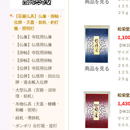
商品を見る
１２５
２５ｇ
【荘厳仏具】仏像・掛軸・
位牌・天蓋・前机・釣灯
籠・照明灯
松栄堂 
【仏像】寺院用仏像
1,1
【仏像】仏壇用仏像
【HK1
サイズ
【掛軸】寺院用掛軸
５００
【掛軸】仏壇用掛軸
２５０
【位牌】寺院用位牌
商品を見る
１２５
【位牌】仏壇用・回出位
２５ｇ
牌・過去帳入位牌
大型仏具（宮殿・須弥
松栄堂 
壇・前机）
1,4
吊物仏具（天蓋・幢幡・
和幡・照明）
【HK1
経机・導師机
サイズ
５００
ボンボリ 台灯籠・提灯