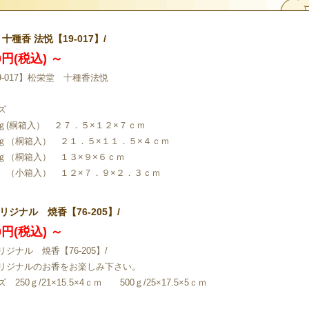
十種香 法悦【19-017】/
00円(税込)
～
9-017】松栄堂 十種香法悦
ズ
ｇ(桐箱入） ２７．５×１２×７ｃｍ
ｇ（桐箱入） ２１．５×１１．５×４ｃｍ
ｇ（桐箱入） １３×９×６ｃｍ
 （小箱入） １２×７．９×２．３ｃｍ
リジナル 焼香【76-205】/
50円(税込)
～
ジナル 焼香【76-205】/
リジナルのお香をお楽しみ下さい。
 250ｇ/21×15.5×4ｃｍ 500ｇ/25×17.5×5ｃｍ