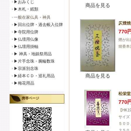
▶おみくじ
商品を見る
▶
木札・紙類
一般在家仏具・神具
仄煙焼
▶
回出位牌・過去帳入位牌
770
▶
寺院用位牌
▶仏壇用仏像
煙が出
▶
仏壇用掛軸
焼香本
▶
神具・地鎮祭用品
▶
片手念珠・腕輪数珠
▶
宗派別念珠
商品を見る
▶
経本ＣＤ・巡礼用品
▶
梅花用品
松栄堂 
携帯ページ
770
【HK1
サイズ
５００
２５０