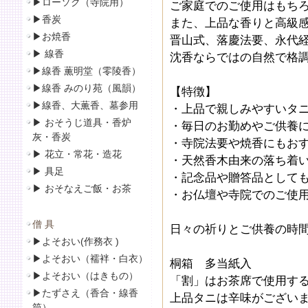
▶
ローソク（寺院用）
ご家庭でのご使用はもち
▶
香炭
また、上品な香りと高級
▶
お焼香
晋山式、落慶法要、永代
▶
線香
沈香ならではの自然で格
▶線香 薫明堂（零陵香）
▶線香 みのり苑（風韻）
【特徴】
▶
線香、大薫香、墓参用
・上品で親しみやすいタ
▶
おそうじ道具・香炉
・毎日のお勤めやご供養
灰・香炭
・寺院法要や焼香にもお
▶
花立・常花・造花
・天然香木由来の落ち着
▶
具足
・記念品や贈答品として
▶
おそなえご飯・お茶
・お仏壇や寺院でのご使
僧 具
日々の祈りとご供養の時
▶
よそおい(作務衣 )
▶
よそおい（襦袢・白衣）
桐箱 多当紙入
▶
よそおい（はきもの）
「割」はお茶席で使用す
▶
たずさえ（香合・線香
上品タニは辛味がござい
筒）