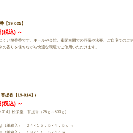
香【19-025】
円(税込)
～
にくい焼香香です。ホールや会館、密閉空間での葬儀や法要、ご自宅でのご
来の香りを保ちながら快適な環境でご使用いただけます。
菩提香【19-014】/
円(税込)
～
9-014】松栄堂 菩提香（25ｇ～500ｇ）
ｇ（紙箱入） ２４×１５．５×４．５ｃｍ
ｇ（紙箱入） １８×１１．５×４ｃｍ