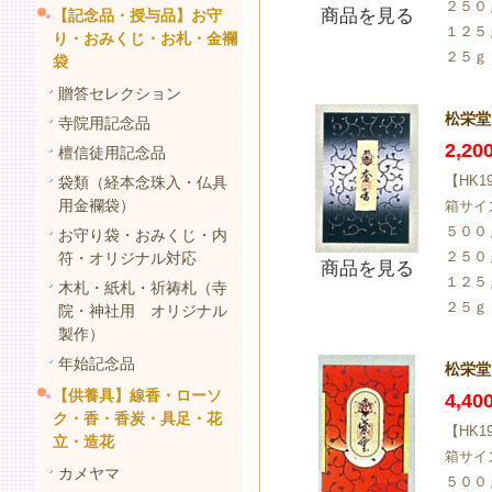
２５０
商品を見る
【記念品・授与品】お守
１２５
り・おみくじ・お札・金襴
２５ｇ
袋
贈答セレクション
松栄堂 
寺院用記念品
2,2
檀信徒用記念品
【HK1
袋類（経本念珠入・仏具
用金襴袋）
箱サイ
５００
お守り袋・おみくじ・内
２５０
符・オリジナル対応
商品を見る
１２５
木札・紙札・祈祷札（寺
２５ｇ
院・神社用 オリジナル
製作）
年始記念品
松栄堂
【供養具】線香・ローソ
4,4
ク・香・香炭・具足・花
【HK1
立・造花
箱サイ
カメヤマ
５００