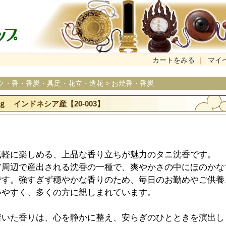
カートをみる
｜
マイ
ク・香・香炭・具足・花立・造花
>
お焼香・香炭
 インドネシア産【20-003】
気軽に楽しめる、上品な香り立ちが魅力のタニ沈香です。
ア周辺で産出される沈香の一種で、爽やかさの中にほのかな
です。強すぎず穏やかな香りのため、毎日のお勤めやご供養
いやすく、多くの方に親しまれています。
着いた香りは、心を静かに整え、安らぎのひとときを演出し