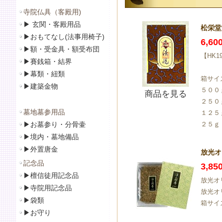
寺院仏具（客殿用)
▶
玄関・客殿用品
松栄堂 
▶
おもてなし(法事用椅子)
6,6
▶
額・受金具・額受布団
【HK1
▶
賽銭箱・結界
▶
幕類・紐類
箱サイ
▶
建築金物
５００
商品を見る
２５０
墓地墓参用品
１２５
▶
お墓参り・分骨壷
２５ｇ
▶
境内・墓地備品
▶
外置唐金
放光オ
記念品
3,8
▶
檀信徒用記念品
放光オリ
▶
寺院用記念品
放光オ
▶袋類
箱サイズ
▶
お守り