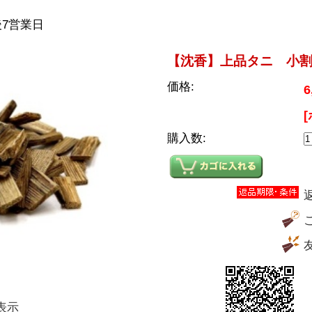
7営業日
【沈香】上品タニ 小割4
価格:
6
購入数:
表示