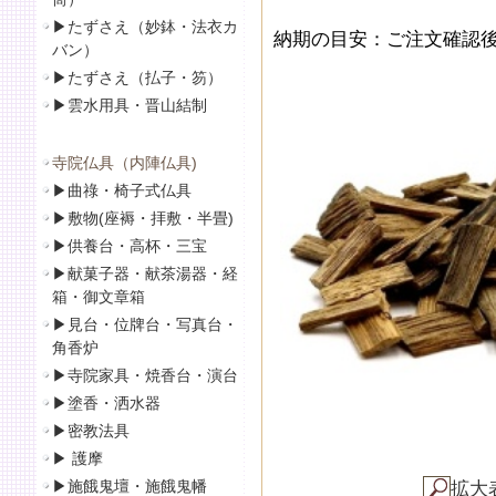
▶
たずさえ（妙鉢・法衣カ
納期の目安：ご注文確認後
バン）
▶
たずさえ（払子・笏）
▶
雲水用具・晋山結制
寺院仏具（内陣仏具)
▶
曲祿・椅子式仏具
▶
敷物(座褥・拝敷・半畳)
▶
供養台・高杯・三宝
▶
献菓子器・献茶湯器・経
箱・御文章箱
▶
見台・位牌台・写真台・
角香炉
▶
寺院家具・焼香台・演台
▶
塗香・洒水器
▶
密教法具
▶
護摩
▶
施餓鬼壇・施餓鬼幡
拡大