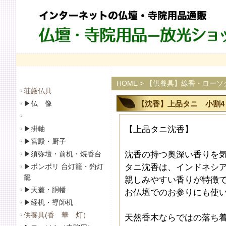
HOME
>
【供養具】線香・ローソ
荘厳仏具
▶
仏 像
【沈香】上品タニ 小割4ｇ
▶
掛軸
【上品タニ沈香】
▶
宮殿・厨子
▶
須弥壇・前机・焼香台
沈香の持つ奥深い香りを
▶
ボンボリ 台灯籠・釣灯
タニ沈香は、インドネシ
籠
親しみやすい香りが特徴
▶
天蓋・胴幡
お仏壇でのお参りにも使
▶
経机・導師机
供養具(香 華 灯）
天然香木ならではの落ち