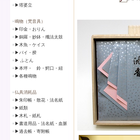
▶
塔婆立
鳴物（梵音具）
▶
印金・おりん
▶
銅羅・妙鉢・殲法太鼓
▶
木魚・ケイス
▶
バイ・揆
▶
ふとん
▶
本坪・ 鈴・鰐口・紐
▶
各種鳴物
仏具消耗品
▶
朱印帳・散花・法名紙
▶
紙類
▶
木札・紙札
▶
書道用品・法名紙・血脈
▶
過去帳・寄附帳