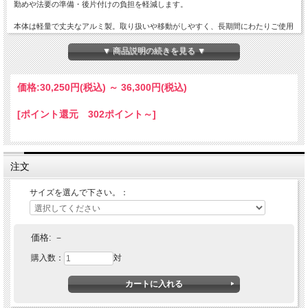
勤めや法要の準備・後片付けの負担を軽減します。
本体は軽量で丈夫なアルミ製。取り扱いや移動がしやすく、長期間にわたりご使用
いただけます。
火袋部分は安定した燃焼を実現し、寺院の本堂や内陣、各種法要の場にふさわしい
▼ 商品説明の続きを見る ▼
落ち着いた佇まいです。
また、一般的な和ローソクに比べて交換頻度を抑えることができるため、維持管理
の効率化にも役立ちます。
価格:
30,250円
(税込)
～
36,300円
(税込)
日常のお勤めから年回忌法要、大法要まで幅広く活躍する寺院向けのオイルローソ
クです。
[ポイント還元 302ポイント～]
寺院の荘厳な空間を美しく演出しながら、実用性にも優れた寺院用灯明具としてお
すすめいたします。
1対の価格です。色は白のみ。
本体アルミ製
注文
燃焼時間 中22.5ｃｍ/１２時間 大30ｃｍ/24時間
中身のボトルで火力の調節が可能
３００ｃｃオイル付
サイズを選んで下さい。：
納期の目安：ご注文後約7日営業日
価格:
－
購入数：
対