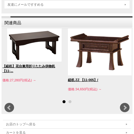
友達にメールですすめる
関連商品
【経机】花台兼用折りたたみ供物机
【11-...
経机 ZZ 【11-005】/
価格:27,280円(税込)
～
価格:34,650円(税込)
～
お店のトップへ戻る
カートを見る