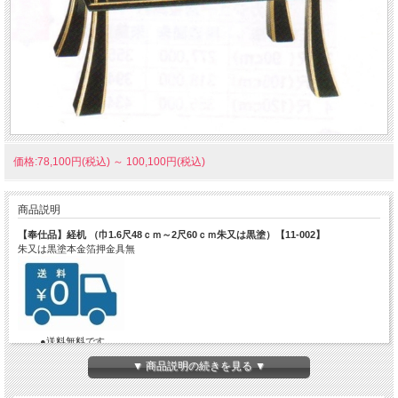
価格:78,100円(税込)
～
100,100円(税込)
商品説明
【奉仕品】経机 （巾1.6尺48ｃｍ～2尺60ｃｍ朱又は黒塗）【11-002】
朱又は黒塗本金箔押金具無
●送料無料です。
●別サイズ、特注仕様は別途お見積りさせていただきます。
メール
▼ 商品説明の続きを見る ▼
info@hoko-butugu.com
●発送の目安：ご注文確認後、7営業日。