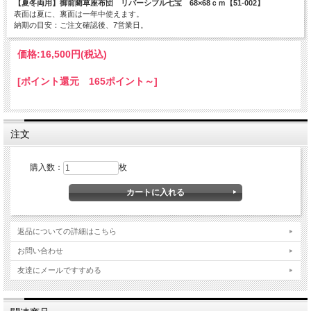
【夏冬両用】御前藺草座布団 リバーシブル七宝 68×68ｃｍ【51-002】
表面は夏に、裏面は一年中使えます。
納期の目安：ご注文確認後、7営業日。
価格:
16,500円
(税込)
[ポイント還元 165ポイント～]
注文
購入数：
枚
返品についての詳細はこちら
お問い合わせ
友達にメールですすめる