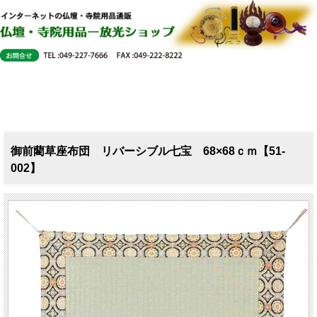
御前藺草座布団 リバーシブル七宝 68×68ｃｍ【51-
002】