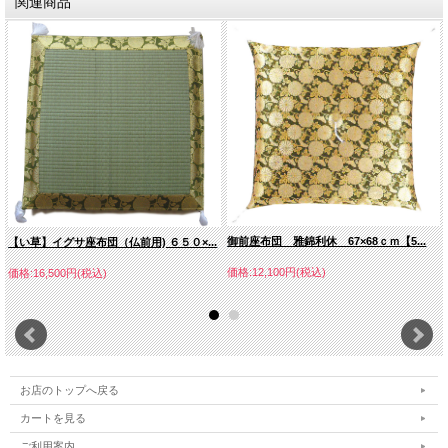
関連商品
御前座布団 雅錦利休 67×68ｃｍ【5...
【い草】イグサ座布団（仏前用) ６５０×...
価格:12,100円(税込)
価格:16,500円(税込)
お店のトップへ戻る
カートを見る
ご利用案内