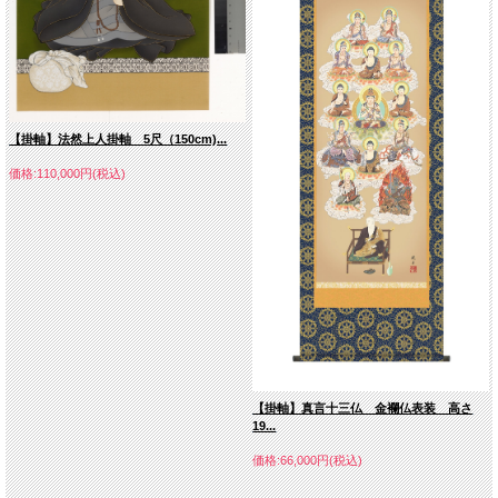
【掛軸】法然上人掛軸 5尺（150cm)...
価格:110,000円(税込)
【掛軸】真言十三仏 金襴仏表装 高さ
19...
価格:66,000円(税込)