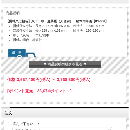
商品説明
【掛軸又は額装】八十一尊 曼荼羅（天台宗） 絹本肉筆画【03-006】
掛軸仕立寸法 長さ221ｃｍ×巾147ｃｍ 絵寸法 120×120ｃｍ
額装仕立寸法 長さ139ｃｍ×139ｃｍ 絵寸法 120×120ｃｍ
緞子仏表装 本紙/絹本
掛軸の場合、桐箱付
▼ 商品説明の続きを見る ▼
●送料無料です。
価格:
3,667,400円
(税込)
～
3,768,600円
(税込)
●別サイズ、特注仕様、文字書きは別途お見積りさせていただきます。
メールinfo@hoko-butugu.com
●発送の目安：ご注文確認後、10ヶ月。
[ポイント還元 36,674ポイント～]
●工場直送の為、時間指定・代金引換によるお支払いはできません。
カード、銀行前払い、などをご利用ください。
注文
選んで下さい。：