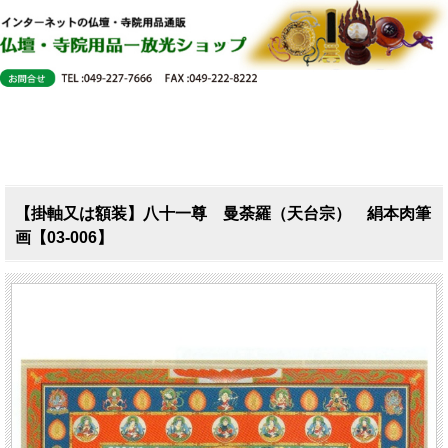
【掛軸又は額装】八十一尊 曼荼羅（天台宗） 絹本肉筆
画【03-006】