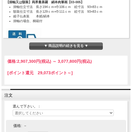
【掛軸又は額装】両界曼荼羅 絹本肉筆画【03-005】
掛軸仕立寸法 長さ194ｃｍ×巾106ｃｍ 絵寸法 93×83ｃｍ
額装仕立寸法 長さ129ｃｍ×巾111ｃｍ 絵寸法 93×83ｃｍ
緞子仏表装 本紙/絹本
掛軸の場合、桐箱付
▼ 商品説明の続きを見る ▼
●送料無料です。
価格:
2,907,300円
(税込)
～
3,077,800円
(税込)
●別サイズ、特注仕様、文字書きは別途お見積りさせていただきます。
メールinfo@hoko-butugu.com
●発送の目安：ご注文確認後、10ヶ月。
[ポイント還元 29,073ポイント～]
●工場直送の為、時間指定・代金引換によるお支払いはできません。
カード、銀行前払い、などをご利用ください。
注文
選んで下さい。：
価格:
－