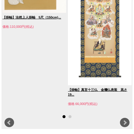
【掛軸】法然上人掛軸 5尺（150cm)...
価格:110,000円(税込)
【掛軸】真言十三仏 金襴仏表装 高さ
19...
価格:66,000円(税込)