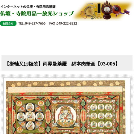
【掛軸又は額装】両界曼荼羅 絹本肉筆画【03-005】