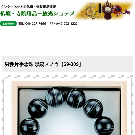
男性片手念珠 黒縞メノウ【69-009】