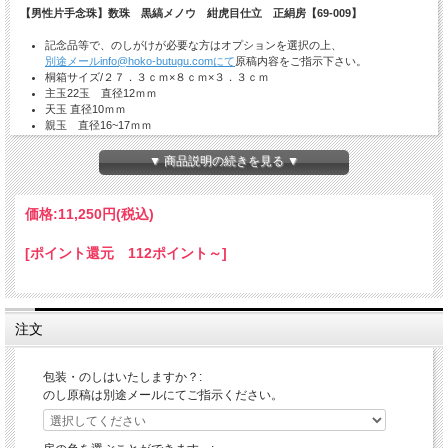
【男性片手念珠】数珠 黒縞メノウ 紺虎目仕立 正絹房【69-009】
記念品等で、のしがけが必要な方はオプションを選択の上、
別途メールinfo@hoko-butugu.comにて
原稿内容をご指示下さい。
桐箱サイズ/２７．３ｃｍ×８ｃｍ×３．３ｃｍ
主玉22玉 直径12ｍｍ
天玉 直径10ｍｍ
親玉 直径16~17ｍｍ
親珠文字入、天珠の別材質仕様、紐の色などのご要望もお見積りいたし
ます。
▼ 商品説明の続きを見る ▼
価格:
11,250円
(税込)
[ポイント還元 112ポイント～]
納期の目安：ご注文確認後、7営業日。
銀行振込の場合は入金確認後、7営業日。
注文
包装・のしはいたしますか？:
のし原稿は別途メールにてご指示ください。