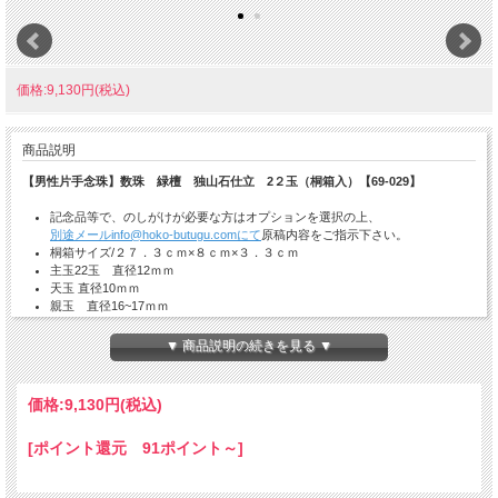
価格:9,130円(税込)
商品説明
【男性片手念珠】数珠 緑檀 独山石仕立 2２玉（桐箱入）【69-029】
記念品等で、のしがけが必要な方はオプションを選択の上、
別途メールinfo@hoko-butugu.comにて
原稿内容をご指示下さい。
桐箱サイズ/２７．３ｃｍ×８ｃｍ×３．３ｃｍ
主玉22玉 直径12ｍｍ
天玉 直径10ｍｍ
親玉 直径16~17ｍｍ
親珠文字入、天珠の別材質仕様、紐の色などのご要望もお見積りいたし
ます。
▼ 商品説明の続きを見る ▼
価格:
9,130円
(税込)
[ポイント還元 91ポイント～]
納期の目安：ご注文確認後、7営業日。