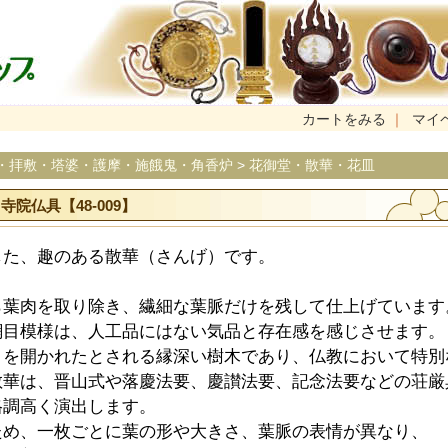
カートをみる
｜
マイ
・拝敷・塔婆・護摩・施餓鬼・角香炉
>
花御堂・散華・花皿
寺院仏具【48-009】
した、趣のある散華（さんげ）です。
ら葉肉を取り除き、繊細な葉脈だけを残して仕上げています
網目模様は、人工品にはない気品と存在感を感じさせます。
りを開かれたとされる縁深い樹木であり、仏教において特別
散華は、晋山式や落慶法要、慶讃法要、記念法要などの荘厳
格調高く演出します。
ため、一枚ごとに葉の形や大きさ、葉脈の表情が異なり、