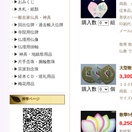
▶おみくじ
両面、
▶
木札・紙類
従来品
一般在家仏具・神具
形状が
購入数
組
印刷代
▶
回出位牌・過去帳入位牌
メール
▶
寺院用位牌
▶仏壇用仏像
散華 
▶
仏壇用掛軸
仏教 
▶
神具・地鎮祭用品
▶
片手念珠・腕輪数珠
大型散
▶
宗派別念珠
3,3
▶
経本ＣＤ・巡礼用品
▶
梅花用品
１００枚
購入数
個
両面、
サイズ
携帯ページ
散華5
8,2
和紙製