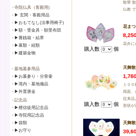
散華 
寺院仏具（客殿用)
仏教 
▶
玄関・客殿用品
▶
おもてなし(法事用椅子)
花まつ
▶
額・受金具・額受布団
8,2
▶
賽銭箱・結界
花弁に
▶
幕類・紐類
購入数
個
▶
建築金物
天舞散
墓地墓参用品
1,7
▶
お墓参り・分骨壷
▶
境内・墓地備品
１００枚
▶
外置唐金
両面、
従来品
記念品
購入数
個
形状が
▶
檀信徒用記念品
▶
寺院用記念品
▶袋類
天舞散
▶
お守り
39,