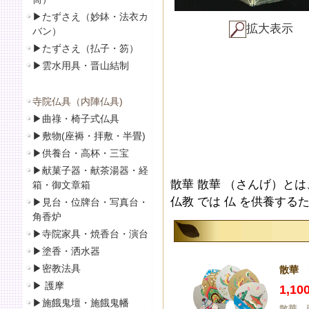
▶
たずさえ（妙鉢・法衣カ
拡大表示
バン）
▶
たずさえ（払子・笏）
▶
雲水用具・晋山結制
寺院仏具（内陣仏具)
▶
曲祿・椅子式仏具
▶
敷物(座褥・拝敷・半畳)
▶
供養台・高杯・三宝
▶
献菓子器・献茶湯器・経
散華 散華 （さんげ）と
箱・御文章箱
仏教 では 仏 を供養する
▶
見台・位牌台・写真台・
角香炉
▶
寺院家具・焼香台・演台
▶
塗香・洒水器
▶
密教法具
散華 
▶
護摩
1,1
▶
施餓鬼壇・施餓鬼幡
散華 