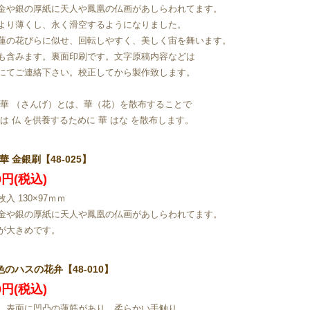
金や銀の厚紙に天人や鳳凰の仏画があしらわれてます。
より薄くし、永く滑空するようになりました。
蓮の花びらに似せ、回転しやすく、美しく宙を舞います。
も含みます。裏面印刷です。文字原稿内容などは
にてご連絡下さい。校正してから製作致します。
散華 （さんげ）とは、華（花）を散布することで
では 仏 を供養するために 華 はな を散布します。
華 金銀刷【48-025】
00円(税込)
入 130×97ｍｍ
金や銀の厚紙に天人や鳳凰の仏画があしらわれてます。
が大きめです。
色のハスの花弁【48-010】
50円(税込)
 表面に凹凸の蓮筋があり、柔らかい手触り