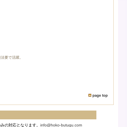
種法要で活躍。
page top
のみの対応となります。
info@hoko-butugu.com