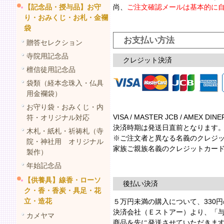
【記念品・授与品】お守
尚、
ご注文確認メールは基本的に
り・おみくじ・お札・金襴
袋
お支払い方法
贈答セレクション
寺院用記念品
クレジット決済
檀信徒用記念品
袋類（経本念珠入・仏具
用金襴袋）
お守り袋・おみくじ・内
VISA / MASTER JCB / AM
符・オリジナル対応
決済時期は発送日直前となります
木札・紙札・祈祷札（寺
※ご注文者と異なる名義のクレジッ
院・神社用 オリジナル
家族ご親族名義のクレジットカード
製作）
年始記念品
【供養具】線香・ローソ
後払い決済
ク・香・香炭・具足・花
立・造花
５万円未満の購入について、330
決済会社（Ｅストアー）より、「
カメヤマ
商品を先に発送させていただきま