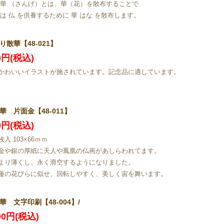
散華 （さんげ）とは、華（花）を散布することで
では 仏 を供養するために 華 はな を散布します。
り散華【48-021】
50円(税込)
かわいいイラストが施されています。記念品に適しています。
華 片面金【48-011】
60円(税込)
入 103×66ｍｍ
金や銀の厚紙に天人や鳳凰の仏画があしらわれてます。
より薄くし、永く滑空するようになりました。
蓮の花びらに似せ、回転しやすく、美しく宙を舞います。
華 文字印刷【48-004】/
600円(税込)