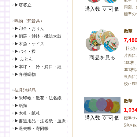
▶
塔婆立
両面、
購入数
個
標準の
鳴物（梵音具）
▶
印金・おりん
散華 
▶
銅羅・妙鉢・殲法太鼓
7,4
▶
木魚・ケイス
【記念
▶
バイ・揆
片面に
商品を見る
▶
ふとん
100
▶
本坪・ 鈴・鰐口・紐
301
▶
各種鳴物
裏面に
校正確
仏具消耗品
▶
朱印帳・散花・法名紙
散華 
▶
紙類
1,0
▶
木札・紙札
購入数
個
標準サ
▶
書道用品・法名紙・血脈
5色×各
▶
過去帳・寄附帳