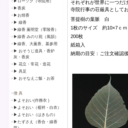
▶
ローソク（寺院用）
それぞれが世界に一つだ
▶
香炭
寺院行事の荘厳具として
▶
お焼香
菩提樹の葉脈 白
▶
線香
1枚のサイズ 約10×7ｃｍ
▶線香 薫明堂（零陵香）
200枚
▶線香 みのり苑（風韻）
▶
線香、大薫香、墓参用
紙箱入
▶
おそうじ道具・香炉
納期の目安：ご注文確認後
灰・香炭
▶
花立・常花・造花
▶
具足
▶
おそなえご飯・お茶
僧 具
▶
よそおい(作務衣 )
▶
よそおい（襦袢・白衣）
▶
よそおい（はきもの）
▶
たずさえ（香合・線香
筒）