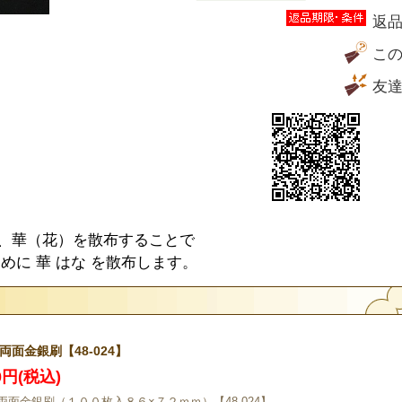
返
こ
友
は、華（花）を散布することで
ために 華 はな を散布します。
両面金銀刷【48-024】
00円(税込)
両面金銀刷（１００枚入８６×７２ｍｍ）【48-024】