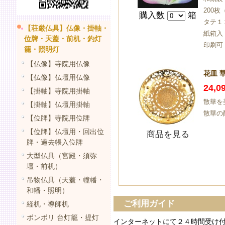
200枚
購入数
箱
タテ１
【荘厳仏具】仏像・掛軸・
紙箱入
位牌・天蓋・前机・釣灯
印刷可
籠・照明灯
【仏像】寺院用仏像
花皿 
【仏像】仏壇用仏像
24,
【掛軸】寺院用掛軸
散華を
【掛軸】仏壇用掛軸
散華の
【位牌】寺院用位牌
【位牌】仏壇用・回出位
商品を見る
牌・過去帳入位牌
大型仏具（宮殿・須弥
壇・前机）
吊物仏具（天蓋・幢幡・
和幡・照明）
ご利用ガイド
経机・導師机
ボンボリ 台灯籠・提灯
インターネットにて２４時間受け