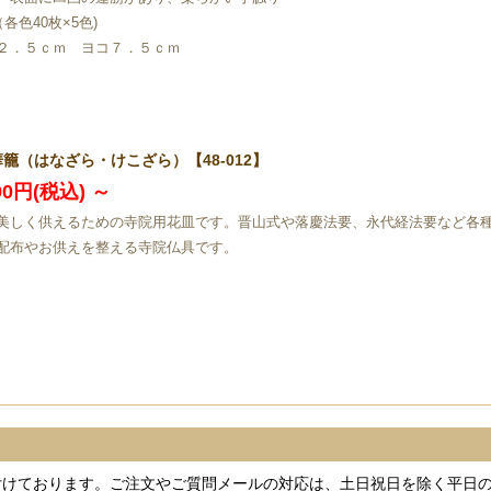
（各色40枚×5色)
２．５ｃｍ ヨコ７．５ｃｍ
華籠（はなざら・けこざら）【48-012】
090円(税込)
～
美しく供えるための寺院用花皿です。晋山式や落慶法要、永代経法要など各
配布やお供えを整える寺院仏具です。
付けております。ご注文やご質問メールの対応は、土日祝日を除く平日