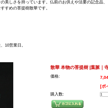
けの美しさを持っています。仏前のお供えや法要の記念品、
おすすめの菩提樹散華です。
、10営業日。
散華 本物の菩提樹 |葉脈｜寺
価格:
7,0
[ポ
購入数: