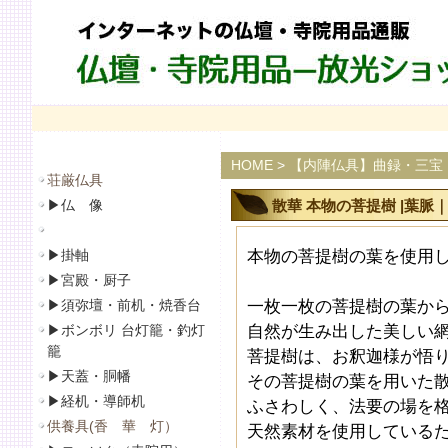
HOME
>
【内陣仏具】曲録・三宝
荘厳仏具
▶
仏 像
散華 本物の菩提樹 |葉脈｜
▶
掛軸
本物の菩提樹の葉を使用
▶
宮殿・厨子
▶
須弥壇・前机・焼香台
一枚一枚の菩提樹の葉か
▶
ボンボリ 台灯籠・釣灯
自然が生み出した美しい
籠
菩提樹は、お釈迦様が悟
▶
天蓋・胴幡
その菩提樹の葉を用いた
▶
経机・導師机
ふさわしく、法要の場を
供養具(香 華 灯）
天然素材を使用している