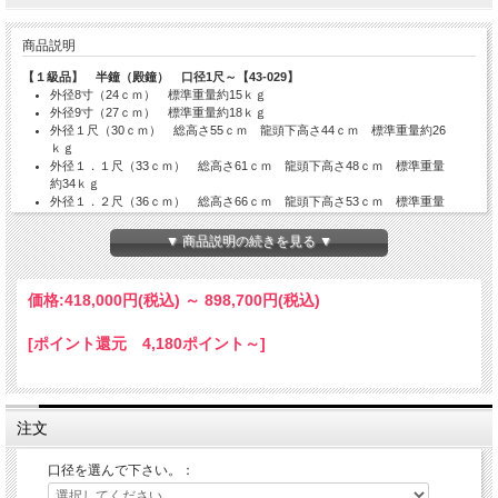
商品説明
【１級品】 半鐘（殿鐘） 口径1尺～【43-029】
外径8寸（24ｃｍ） 標準重量約15ｋｇ
外径9寸（27ｃｍ） 標準重量約18ｋｇ
外径１尺（30ｃｍ） 総高さ55ｃｍ 龍頭下高さ44ｃｍ 標準重量約26
ｋｇ
外径１．１尺（33ｃｍ） 総高さ61ｃｍ 龍頭下高さ48ｃｍ 標準重量
約34ｋｇ
外径１．２尺（36ｃｍ） 総高さ66ｃｍ 龍頭下高さ53ｃｍ 標準重量
約45ｋｇ
外径１．３尺（３９ｃｍ） 総高さ70ｃｍ 龍頭下高さ57ｃｍ 標準重
▼ 商品説明の続きを見る ▼
量約56ｋｇ
外径１．４尺（４２ｃｍ） 総高さ75ｃｍ 龍頭下高さ62ｃｍ 標準重
量約71ｋｇ
価格:
418,000円
(税込)
～
898,700円
(税込)
外径１．５尺（４５ｃｍ） 総高さ83ｃｍ 龍頭下高さ66ｃｍ 標準重
量約90ｋｇ
[ポイント還元 4,180ポイント～]
文字を入れられる場合、文字原稿はＦＡＸまたはメールをご利用下さい。
※
メールinfo@hoko-butugu.com
彫文字/1字５００円
浮文字/1字３４００円
後日計算の上、別途請求させて戴きます。
注文
納期の目安：注文・文字原稿確認後、約45営業日。
銀行前振込の場合、入金確認後約45営業日
受注生産に付き、購入後のキャンセルはお断りさせて頂きます。
口径を選んで下さい。：