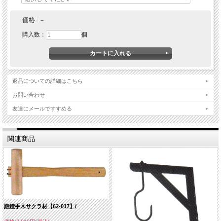
価格:
－
購入数：
個
返品についての詳細はこちら
お問い合わせ
友達にメールですすめる
関連商品
殿鐘手木サクラ材【62-017】/