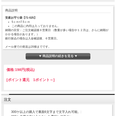
商品説明
安産お守り袋【71-025】
5ｃｍ×7.5ｃｍ
この商品に内符は入っておりません。
納期の目安：ご注文確認後６営業日 （数量が多い場合や１２月は、さらに納期が
かかる場合があります。）
銀行振込の場合は入金確認後、６営業日。
メール便での発送は20個までです。
お寺名や神社名の文字希望の方は300個以上から可能です。オプションを選択の上
メールinfo@hoko-butugu.com
にて
文字をご連絡ください。名入れの場合、発送ま
▼ 商品説明の続きを見る ▼
で4週間ほど要します。
価格:
198円
(税込)
[ポイント還元 1ポイント～]
注文
300ケ以上の購入で裏面6文字まで文字入れ可能。: