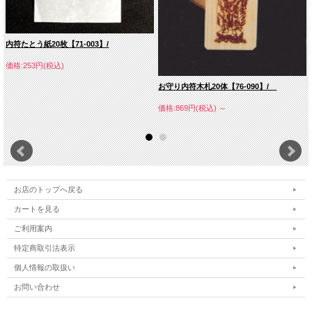
内符たとう紙20枚【71-003】/
価格:253円(税込)
お守り内符木札20体【76-090】/
価格:869円(税込)
～
お店のトップへ戻る
カートを見る
ご利用案内
特定商取引法表示
個人情報の取扱い
お問い合わせ