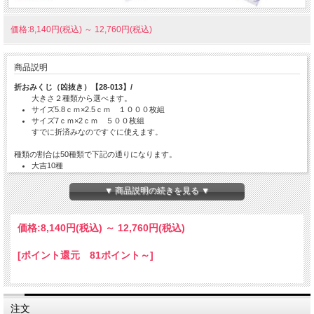
価格:8,140円(税込)
～
12,760円(税込)
商品説明
折おみくじ（凶抜き）【28-013】/
大きさ２種類から選べます。
サイズ5.8ｃｍ×2.5ｃｍ １０００枚組
サイズ7ｃｍ×2ｃｍ ５００枚組
すでに折済みなのですぐに使えます。
種類の割合は50種類で下記の通りになります。
大吉10種
中吉9種
小吉7種
▼ 商品説明の続きを見る ▼
吉12種
末吉12種
日本語のみです。
価格:
8,140円
(税込)
～
12,760円
(税込)
納期の目安：ご注文後10営業日。
[ポイント還元 81ポイント～]
注文