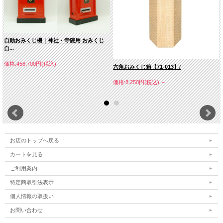
自動おみくじ機｜神社・寺院用 おみくじ
自...
価格:458,700円(税込)
六角おみくじ箱【71-013】/
価格:8,250円(税込)
～
お店のトップへ戻る
カートを見る
ご利用案内
特定商取引法表示
個人情報の取扱い
お問い合わせ