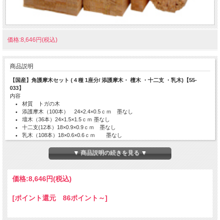
価格:8,646円(税込)
商品説明
【国産】角護摩木セット (４種 1座分/ 添護摩木・ 檀木 ・十二支 ・乳木)【55-
033】
内容
材質 トガの木
添護摩木（100本） 24×2.4×0.5ｃｍ 墨なし
壇木（36本）24×1.5×1.5ｃｍ 墨なし
十二支(12本）18×0.9×0.9ｃｍ 墨なし
乳木（108本）18×0.6×0.6ｃｍ 墨なし
納期の目安：ご注文後、7営業日
銀行振込の場合は入金確認後、7営業日。
▼ 商品説明の続きを見る ▼
価格:
8,646円
(税込)
[ポイント還元 86ポイント～]