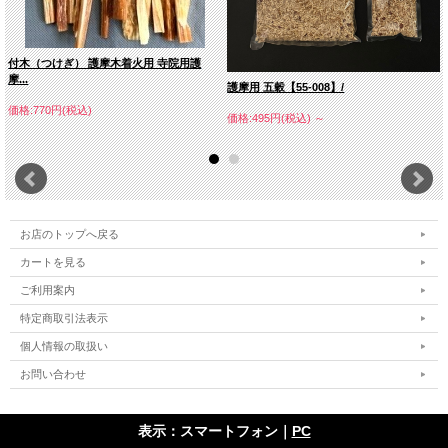
付木（つけぎ） 護摩木着火用 寺院用護
摩...
護摩用 五穀【55-008】/
価格:770円(税込)
価格:495円(税込)
～
お店のトップへ戻る
カートを見る
ご利用案内
特定商取引法表示
個人情報の取扱い
お問い合わせ
表示：スマートフォン｜
PC