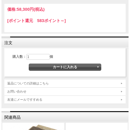
なります。
お手数ですがあらためてご注文して下さい。
価格:
58,300円
(税込)
大型商品に付、日時指定の発送ができません。通常発送後３～４日後のお届けにな
ります。
[ポイント還元 583ポイント～]
商品が傷つく可能性がありますのでカッターなど刃物での開封はしないでくださ
い。
注文
購入数：
個
返品についての詳細はこちら
お問い合わせ
友達にメールですすめる
関連商品