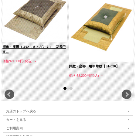
拝敷・座褥（はいしき・ざにく） 花蜀甲
文...
価格:69,300円(税込)
～
拝敷・座褥 亀甲華紋【51-026】
価格:68,200円(税込)
～
お店のトップへ戻る
カートを見る
ご利用案内