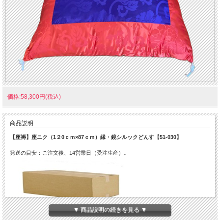
価格:58,300円(税込)
商品説明
【座褥】座ニク（1２0ｃｍ×87ｃｍ）縁・鏡シルックどんす【51-030】
発送の目安：ご注文後、14営業日（受注生産）。
▼ 商品説明の続きを見る ▼
※こちらの商品は同梱ができません。他の商品を追加でご注文の場合は別口発送と