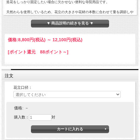
造花をしっかり固定したい場合に欠かせない便利な寺院用品です。
天然わらを使用しているため、花立の大きさや花材の本数に合わせて量を調節しや
すく、
必要に応じてハサミやカッターで長さを自由にカットできます。花立の口径や深さ
▼ 商品説明の続きを見る ▼
に合わせて使用できるので、
常花・高野槙・造花など幅広いお飾りに対応します。
価格:
8,800円
(税込)
～
12,100円
(税込)
サイズ・仕様
天然わら製
[ポイント還元 88ポイント～]
1対（2本分）
花立の口径・深さに合わせてお選びください。
必要な長さにカットしてご使用いただけます。
このような用途におすすめ
注文
常花の固定
高野槙や造花の固定
花立の中で花材がぐらつく時の調整
花立口径：
寺院・本堂・内陣・仏壇の花立用
納期の目安：注文確認後、7営業日。
価格:
－
購入数：
対