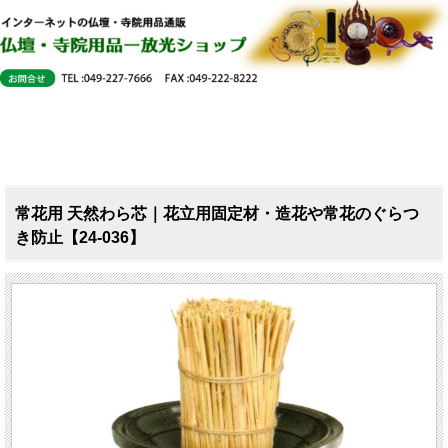
常花用 天然わら芯｜花立用固定材・造花や常花のぐらつ
き防止【24-036】