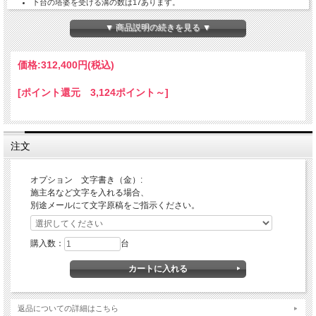
下台の塔婆を受ける溝の数は17あります。
納期の目安：ご注文確認後、30営業日。(受注生産）
別注寸法、紋書き・文字書きについても対応できます。別途費用と日数
▼ 商品説明の続きを見る ▼
がかかります。
お問い合わせは
メールinfo@hoko-butugu.comにて。
価格:
312,400円
(税込)
[ポイント還元 3,124ポイント～]
注文
オプション 文字書き（金）:
施主名など文字を入れる場合、
別途メールにて文字原稿をご指示ください。
購入数：
台
返品についての詳細はこちら