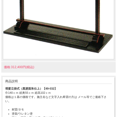
価格:312,400円(税込)
商品説明
塔婆立掛式（黒塗面朱仕上）【49-032】
巾140ｃｍ 総奥55ｃｍ 総高102ｃｍ
価格は１基の価格です。施主名など文字入れ希望の方は メール等でご連絡下さ
い。
材質/タモ
塗装/ウレタン塗