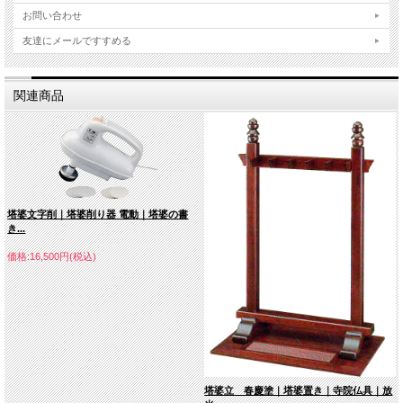
お問い合わせ
友達にメールですすめる
関連商品
塔婆文字削｜塔婆削り器 電動｜塔婆の書
き...
価格:16,500円(税込)
塔婆立 春慶塗｜塔婆置き｜寺院仏具｜放