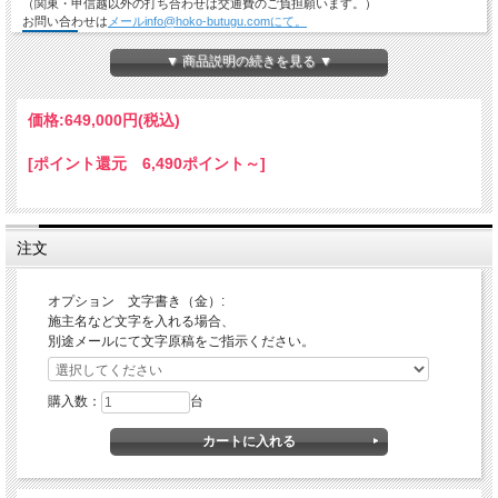
（関東・甲信越以外の打ち合わせは交通費のご負担願います。）
お問い合わせは
メールinfo@hoko-butugu.comにて。
▼ 商品説明の続きを見る ▼
●送料無料です。
●文字・紋書きについても対応できます。別途費用と日数がかかりま
価格:
649,000円
(税込)
す。
●別サイズ、特注仕様は別途お見積りさせていただきます。
[ポイント還元 6,490ポイント～]
●お見積書（ＰＤＦ）等が事前に必要な場合は、住所・連絡先電話番号
と商品名・寸法・数量を
明記の上、メールでご連絡ください。対応致します。
●発送の目安：ご注文確認後、75営業日(受注生産）。
▶散華はこちら
注文
オプション 文字書き（金）:
施主名など文字を入れる場合、
別途メールにて文字原稿をご指示ください。
購入数：
台