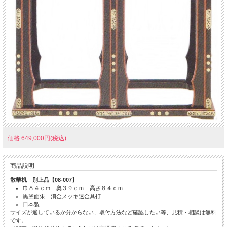
価格:649,000円(税込)
商品説明
散華机 別上品【08-007】
巾８４ｃｍ 奥３９ｃｍ 高さ８４ｃｍ
黒塗面朱 消金メッキ透金具打
日本製
サイズが適しているか分からない、取付方法など確認したい等、見積・相談は無料
です。