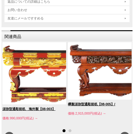
返品についての詳細はこちら
お問い合わせ
友達にメールですすめる
関連商品
欅製須弥型通彫前机【08-005】/
須弥型通彫前机 海外製【08-003】
価格:2,915,000円(税込)
～
価格:990,000円(税込)
～