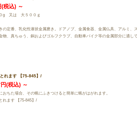
円(税込)
～
０g 又は 大５００ｇ
きの定番、乳化性液状金属磨き。ドアノブ、金属食器、金属仏具、アルミ、
金物、真ちゅう、銅およびゴルフクラブ、自動車バイク等の金属部分に適し
れます 【75-845】/
87円(税込)
～
におちた場合、その蝋にふきつけると簡単に蝋がはがれます。
れます 【75-845】/