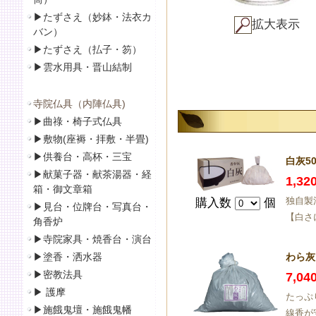
▶
たずさえ（妙鉢・法衣カ
拡大表示
バン）
▶
たずさえ（払子・笏）
▶
雲水用具・晋山結制
寺院仏具（内陣仏具)
▶
曲祿・椅子式仏具
▶
敷物(座褥・拝敷・半畳)
▶
供養台・高杯・三宝
白灰50
▶
献菓子器・献茶湯器・経
1,3
箱・御文章箱
独自製
購入数
個
▶
見台・位牌台・写真台・
【白さに
角香炉
▶
寺院家具・焼香台・演台
▶
塗香・洒水器
わら灰
▶
密教法具
7,0
▶
護摩
たっぷ
▶
施餓鬼壇・施餓鬼幡
線香が