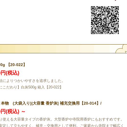
0g 【20-022】
20円(税込)
法によりつかいやすさを追求しました。
こだわり】白灰500g 箱入【20-022】
 本物 (大袋入り)|大容量 香炉灰| 補充交換用【20-014】/
40円(税込)
～
り使える大容量タイプの香炉灰。大型香炉や寺院用香炉にもおすすめです。
安定して立ちやすく、補充・交換用として便利。ご家庭から寺院まで幅広く