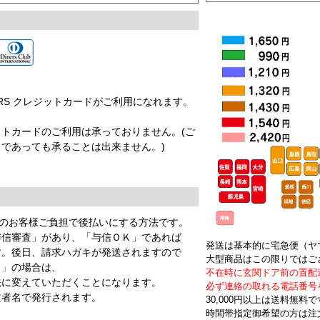
EX DINERS クレジットカードがご利用になれます。
。
トカードのご利用は承っておりません。(ご
であっても承ることは出来ません。)
円のお客様ご負担で後払いにする方法です。
与信審査」があり、「与信ＯＫ」であれば
発送は基本的に宅急便（ヤ
す。後日、請求ハガキが発送されますので
大型商品はこの限りではご
Ｇ」
の場合は、
不在時に玄関ドア前の置配
法に変えていただくことになります。
必ず連絡の取れる電話番号
文者名で発行されます。
30,000円以上は送料無料
時間帯指定御希望の方は注