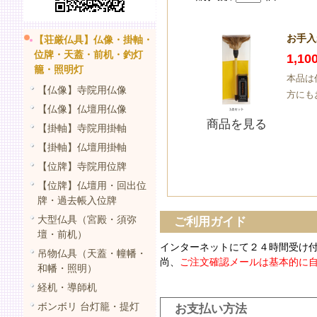
お手入
【荘厳仏具】仏像・掛軸・
位牌・天蓋・前机・釣灯
1,1
籠・照明灯
本品は
【仏像】寺院用仏像
方にも
【仏像】仏壇用仏像
商品を見る
【掛軸】寺院用掛軸
【掛軸】仏壇用掛軸
【位牌】寺院用位牌
【位牌】仏壇用・回出位
牌・過去帳入位牌
大型仏具（宮殿・須弥
ご利用ガイド
壇・前机）
インターネットにて２４時間受け
吊物仏具（天蓋・幢幡・
尚、
ご注文確認メールは基本的に
和幡・照明）
経机・導師机
ボンボリ 台灯籠・提灯
お支払い方法