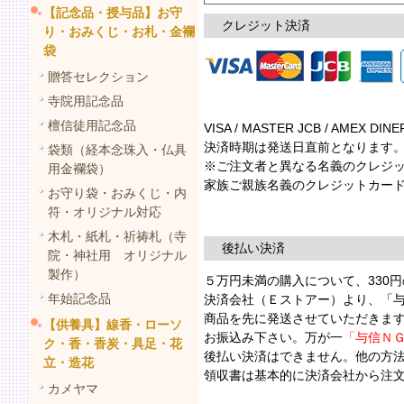
【記念品・授与品】お守
クレジット決済
り・おみくじ・お札・金襴
袋
贈答セレクション
寺院用記念品
檀信徒用記念品
VISA / MASTER JCB / AM
決済時期は発送日直前となります
袋類（経本念珠入・仏具
※ご注文者と異なる名義のクレジッ
用金襴袋）
家族ご親族名義のクレジットカード
お守り袋・おみくじ・内
符・オリジナル対応
木札・紙札・祈祷札（寺
後払い決済
院・神社用 オリジナル
製作）
５万円未満の購入について、330
年始記念品
決済会社（Ｅストアー）より、「
商品を先に発送させていただきま
【供養具】線香・ローソ
お振込み下さい。万が一
「与信Ｎ
ク・香・香炭・具足・花
後払い決済はできません。他の方
立・造花
領収書は基本的に決済会社から注
カメヤマ