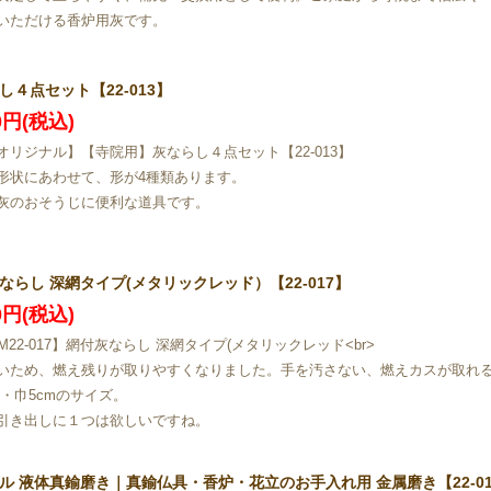
いただける香炉用灰です。
し４点セット【22-013】
00円(税込)
オリジナル】【寺院用】灰ならし４点セット【22-013】
形状にあわせて、形が4種類あります。
灰のおそうじに便利な道具です。
ならし 深網タイプ(メタリックレッド）【22-017】
50円(税込)
M22-017】網付灰ならし 深網タイプ(メタリックレッド<br>
いため、燃え残りが取りやすくなりました。手を汚さない、燃えカスが取れる
cm・巾5cmのサイズ。
引き出しに１つは欲しいですね。
ル 液体真鍮磨き｜真鍮仏具・香炉・花立のお手入れ用 金属磨き【22-01