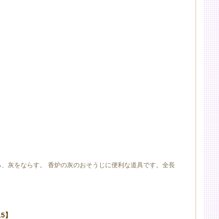
、灰をならす。 香炉の灰のおそうじに便利な道具です。全長
5】