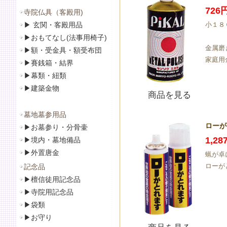
726
寺院仏具（客殿用)
▶
玄関・客殿用品
小１８
▶
おもてなし(法事用椅子)
金属磨
▶
額・受金具・額受布団
家庭用
▶
賽銭箱・結界
▶
幕類・紐類
▶
建築金物
商品を見る
墓地墓参用品
ローがと
▶
お墓参り・分骨壷
1,2
▶
境内・墓地備品
▶
外置唐金
蝋が卓
ローがと
記念品
▶
檀信徒用記念品
▶
寺院用記念品
▶袋類
▶
お守り