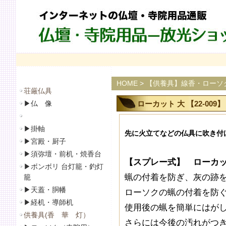
HOME
>
【供養具】線香・ローソ
荘厳仏具
▶
仏 像
ローカット 大 【22-009】
▶
掛軸
先に火立てなどの仏具に吹き付
▶
宮殿・厨子
▶
須弥壇・前机・焼香台
【スプレー式】 ローカット 大
▶
ボンボリ 台灯籠・釣灯
蝋の付着を防ぎ、灰の跡
籠
▶
天蓋・胴幡
ローソクの蝋の付着を防
▶
経机・導師机
使用後の蝋を簡単にはが
供養具(香 華 灯）
さらには今後の汚れがつ