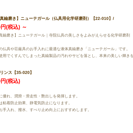
真鍮磨き】ニューテガール（仏具用化学研磨剤）【22-010】/
70円(税込)
～
真鍮磨き】ニューテガール｜寺院仏具の美しさをよみがえらせる化学研磨剤
の仏具や荘厳具のお手入れに最適な液体真鍮磨き「ニューテガール」です。
使用でくすんでしまった真鍮製品の汚れやサビを落とし、本来の美しい輝き
リンス【35-020】
00円(税込)
ｌ
に優れ、潤滑・滑走性・艶出しを発揮します。
は粘着防止効果、静電気防止になります。
お手入れ、撥水、すべり止め向上におすすめします。