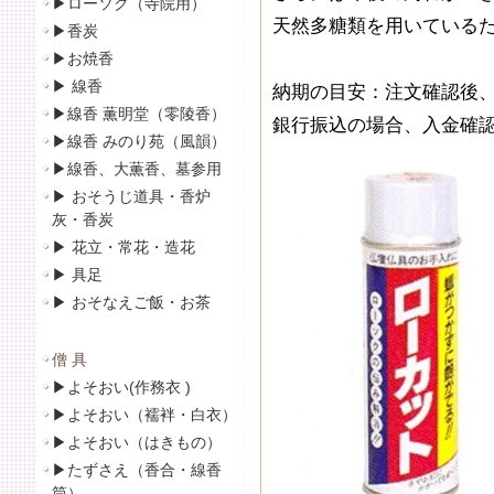
▶
ローソク（寺院用）
天然多糖類を用いている
▶
香炭
▶
お焼香
▶
線香
納期の目安：注文確認後、
▶線香 薫明堂（零陵香）
銀行振込の場合、入金確認
▶線香 みのり苑（風韻）
▶
線香、大薫香、墓参用
▶
おそうじ道具・香炉
灰・香炭
▶
花立・常花・造花
▶
具足
▶
おそなえご飯・お茶
僧 具
▶
よそおい(作務衣 )
▶
よそおい（襦袢・白衣）
▶
よそおい（はきもの）
▶
たずさえ（香合・線香
筒）