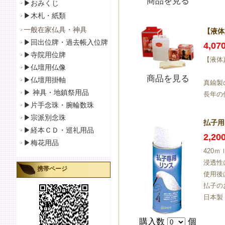
商品を見る
▶おみくじ
▶
木札・紙類
一般在家仏具・神具
【液体
▶
回出位牌・過去帳入位牌
4,0
▶
寺院用位牌
【液体
▶仏壇用仏像
商品を見る
▶
仏壇用掛軸
真鍮製
▶
神具・地鎮祭用品
長年の
▶
片手念珠・腕輪数珠
▶
宗派別念珠
払子用
▶
経本ＣＤ・巡礼用品
2,2
▶
梅花用品
420ｍ
浸透性
携帯ページ
使用後
払子の
日本製
購入数
個