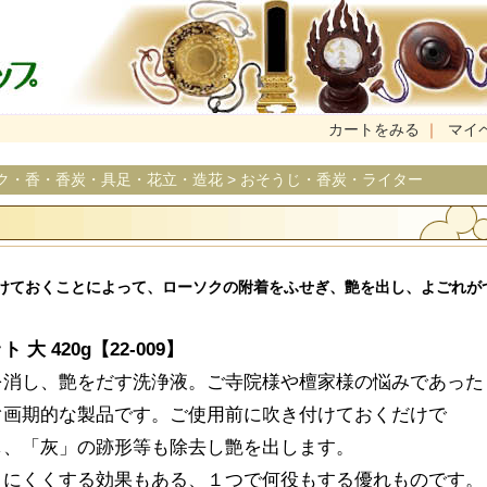
カートをみる
｜
マイ
ク・香・香炭・具足・花立・造花
>
おそうじ・香炭・ライター
けておくことによって、ローソクの附着をふせぎ、艶を出し、よごれが
 420g【22-009】
を消し、艶をだす洗浄液。ご寺院様や檀家様の悩みであった
ぐ画期的な製品です。ご使用前に吹き付けておくだけで
し、「灰」の跡形等も除去し艶を出します。
きにくくする効果もある、１つで何役もする優れものです。