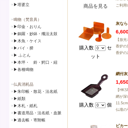
▶
塔婆立
ご利用
商品を見る
鳴物（梵音具）
灰なら
▶
印金・おりん
6,6
▶
銅羅・妙鉢・殲法太鼓
【放光
▶
木魚・ケイス
香炉の
購入数
セ
▶
バイ・揆
香炉の
▶
ふとん
ット
▶
本坪・ 鈴・鰐口・紐
▶
各種鳴物
網付灰
1,6
仏具消耗品
【HKS
▶
朱印帳・散花・法名紙
網が深
▶
紙類
11.5
購入数
個
▶
木札・紙札
仏壇の
▶
書道用品・法名紙・血脈
▶
過去帳・寄附帳
ピカー