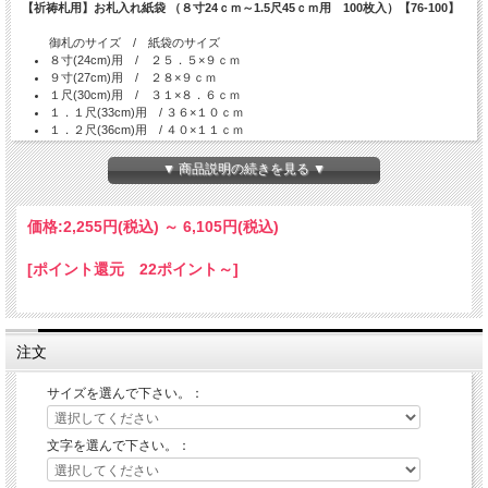
【祈祷札用】お札入れ紙袋 （８寸24ｃｍ～1.5尺45ｃｍ用 100枚入）【76-100】
御札のサイズ / 紙袋のサイズ
８寸(24cm)用 / ２５．５×９ｃｍ
９寸(27cm)用 / ２８×９ｃｍ
１尺(30cm)用 / ３１×８．６ｃｍ
１．１尺(33cm)用 / ３６×１０ｃｍ
１．２尺(36cm)用 / ４０×１１ｃｍ
１．５尺(45cm)用 / ５０×１２．３ｃｍ
絵馬用 20×18ｃｍ
▼ 商品説明の続きを見る ▼
文字選べます(上・御札)。無地もございます。
※発送の目安：ご注文確認後７営業日
価格:
2,255円
(税込)
～
6,105円
(税込)
[ポイント還元 22ポイント～]
注文
サイズを選んで下さい。：
文字を選んで下さい。：