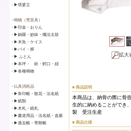
▶
塔婆立
鳴物（梵音具）
▶
印金・おりん
▶
銅羅・妙鉢・殲法太鼓
▶
木魚・ケイス
▶
バイ・揆
拡大
▶
ふとん
▶
本坪・ 鈴・鰐口・紐
▶
各種鳴物
仏具消耗品
■ 商品説明
▶
朱印帳・散花・法名紙
本商品は、納骨の際に骨
▶
紙類
生的に納めることができ、
▶
木札・紙札
製 受注生産
▶
書道用品・法名紙・血脈
■ 商品仕様
▶
過去帳・寄附帳