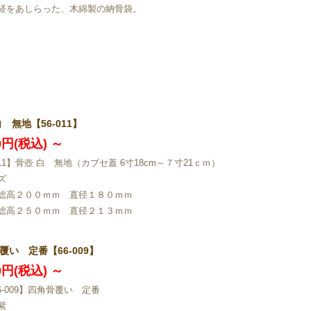
経をあしらった、木綿製の納骨袋。
白 無地【56-011】
20円(税込)
～
011】骨壺 白 無地（カブセ蓋 6寸18cm～７寸21ｃｍ）
ズ
総高２００ｍｍ 直径１８０ｍｍ
総高２５０ｍｍ 直径２１３ｍｍ
覆い 定番【66-009】
80円(税込)
～
6-009】四角骨覆い 定番
紫