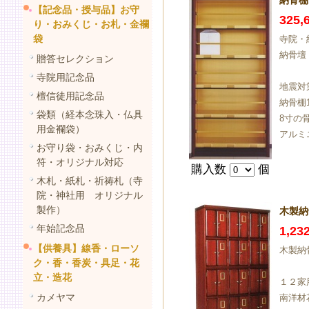
納骨棚
【記念品・授与品】お守
325
り・おみくじ・お札・金襴
袋
寺院・
納骨壇
贈答セレクション
寺院用記念品
地震対
檀信徒用記念品
納骨棚1
袋類（経本念珠入・仏具
8寸の
用金襴袋）
アルミ
お守り袋・おみくじ・内
符・オリジナル対応
購入数
個
木札・紙札・祈祷札（寺
院・神社用 オリジナル
製作）
木製納
年始記念品
1,23
【供養具】線香・ローソ
木製納骨
ク・香・香炭・具足・花
立・造花
１２家
カメヤマ
南洋材