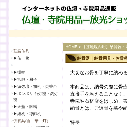
HOME
>
【墓地境内用】納骨器・
荘厳仏具
▶
仏 像
納骨器｜納骨用具・お骨移し
▶
掛軸
大切なお骨を丁寧に納め
▶
宮殿・厨子
▶
須弥壇・前机・焼香台
本商品は、納骨の際に骨
▶
ボンボリ 台灯籠・釣灯
直接手を添えることなく
籠
寺院や石材店をはじめ、
▶
天蓋・胴幡
納骨とは、ご遺骨を墓や
▶
経机・導師机
供養具(香 華 灯）
特長