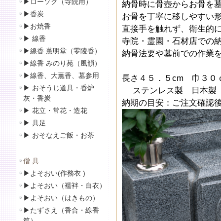
▶
ローソク（寺院用）
納骨時に骨壺からお骨を
▶
香炭
お骨を丁寧に移しやすい
▶
お焼香
直接手を触れず、衛生的
▶
線香
寺院・霊園・石材店での
▶線香 薫明堂（零陵香）
納骨法要や墓前での作業
▶線香 みのり苑（風韻）
▶
線香、大薫香、墓参用
長さ４５．５cm 巾３０
▶
おそうじ道具・香炉
ステンレス製 日本製
灰・香炭
納期の目安：ご注文確認
▶
花立・常花・造花
▶
具足
▶
おそなえご飯・お茶
僧 具
▶
よそおい(作務衣 )
▶
よそおい（襦袢・白衣）
▶
よそおい（はきもの）
▶
たずさえ（香合・線香
筒）