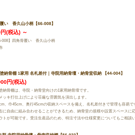
覆い 香久山小柄【66-008】
80円(税込)
～
66-008】四角骨覆い 香久山小柄
赤
塗納骨棚 1家用 名札差付｜寺院用納骨壇・納骨堂収納 【44-004】
,900円(税込)
塗納骨棚は、寺院・納骨堂向けの1家用納骨壇です。
メッキ打仕上げにより荘厳な雰囲気を演出します。
5cm、巾45cm、奥行45cmの収納スペースを備え、名札差付きで管理も容易で
右に自由に組み合わせることができるため、納骨堂の規模や設置スペースに
ウトが可能です。受注生産品のため、特注寸法や仕様変更についてもご相談