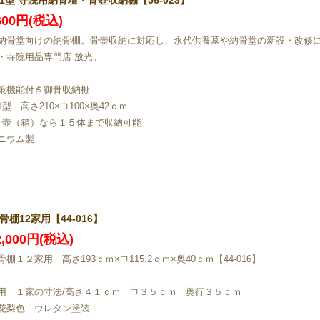
1型 寺院用納骨壇・骨壺収納棚【56-023】
,600円(税込)
納骨堂向けの納骨棚。骨壺収納に対応し、永代供養墓や納骨堂の新設・改修
・寺院用品専門店 放光。
策機能付き御骨収納棚
型 高さ210×巾100×奥42ｃｍ
骨壺（箱）なら１５体まで収納可能
ニウム製
骨棚12家用【44-016】
2,000円(税込)
棚１２家用 高さ193ｃｍ×巾115.2ｃｍ×奥40ｃｍ【44-016】
用 １家の寸法/高さ４１ｃｍ 巾３５ｃｍ 奥行３５ｃｍ
花梨色 ウレタン塗装