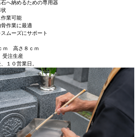
墓石へ納めるための専用器
形状
に作業可能
納骨作業に最適
をスムーズにサポート
ｃｍ 高さ８ｃｍ
 受注生産
後、１０営業日。