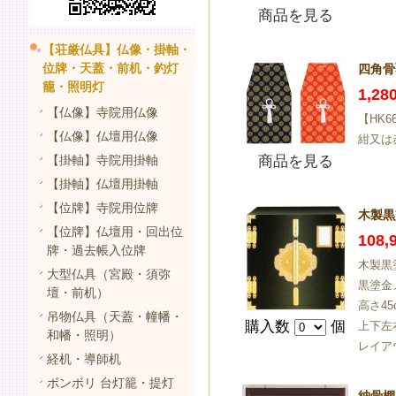
商品を見る
【荘厳仏具】仏像・掛軸・
位牌・天蓋・前机・釣灯
四角骨
籠・照明灯
1,2
【仏像】寺院用仏像
【HK
【仏像】仏壇用仏像
紺又は
【掛軸】寺院用掛軸
商品を見る
【掛軸】仏壇用掛軸
【位牌】寺院用位牌
木製黒
【位牌】仏壇用・回出位
108
牌・過去帳入位牌
木製黒
大型仏具（宮殿・須弥
黒塗金
壇・前机）
高さ4
吊物仏具（天蓋・幢幡・
購入数
個
上下左
和幡・照明）
レイア
経机・導師机
ボンボリ 台灯籠・提灯