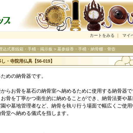
カートをみる
｜
マイ
埋込式賽銭箱・手桶・掲示板
>
墓参線香・手桶・納骨棚・骨壺
・寺院用仏具【56-019】
るための納骨器です。
壺からお骨を墓石の納骨室へ納めるために使用する納骨器で
、お骨を丁寧かつ衛生的に納めることができ、納骨法要や墓
霊園や墓地管理者など、納骨を執り行う場面で幅広くご使用
納骨堂へ納める儀式を指します。