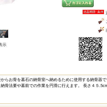
表示
壺からお骨を墓石の納骨室へ納めるために使用する納骨器で
納骨法要や墓前での作業を円滑に行えます。 長さ４５.5