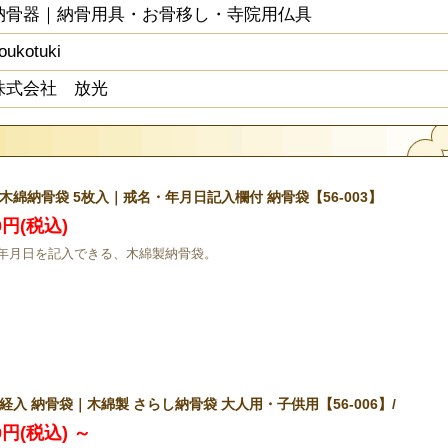
納骨器｜納骨用具・お骨移し・寺院用仏具
oukotuki
株式会社 放光
木綿納骨袋 5枚入｜戒名・年月日記入欄付 納骨袋【56-003】
00円(税込)
年月日を記入できる、木綿製納骨袋。
経入 納骨袋｜木綿製 さらし納骨袋 大人用・子供用【56-006】/
00円(税込)
～