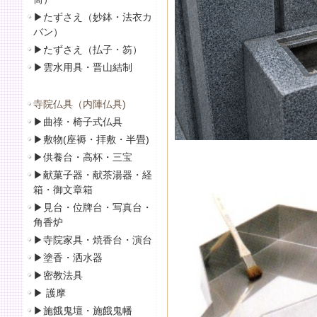
▶
たずさえ（妙鉢・法衣カ
バン）
▶
たずさえ（払子・笏）
▶
雲水用具・晋山結制
寺院仏具（内陣仏具)
▶
曲祿・椅子式仏具
▶
敷物(座褥・拝敷・半畳)
▶
供養台・高杯・三宝
▶
献菓子器・献茶湯器・経
箱・御文章箱
▶
見台・位牌台・写真台・
角香炉
▶
寺院家具・焼香台・演台
▶
塗香・洒水器
▶
密教法具
▶
護摩
▶
施餓鬼壇・施餓鬼幡