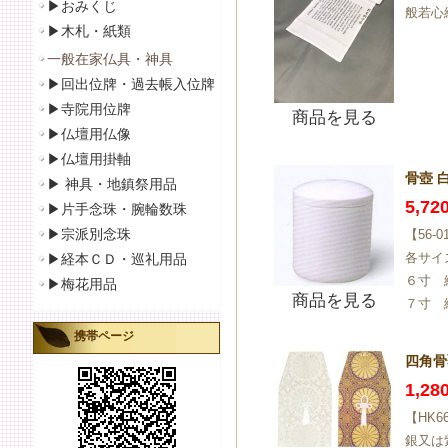
▶おみくじ
般若心
▶
木札・紙類
一般在家仏具・神具
▶
回出位牌・過去帳入位牌
▶
寺院用位牌
商品を見る
▶仏壇用仏像
▶
仏壇用掛軸
骨壺 
▶
神具・地鎮祭用品
5,7
▶
片手念珠・腕輪数珠
▶
宗派別念珠
【56-
各サイ
▶
経本ＣＤ・巡礼用品
６寸 
▶
梅花用品
商品を見る
７寸 
携帯ページ
四角骨
1,2
【HK6
銀又は