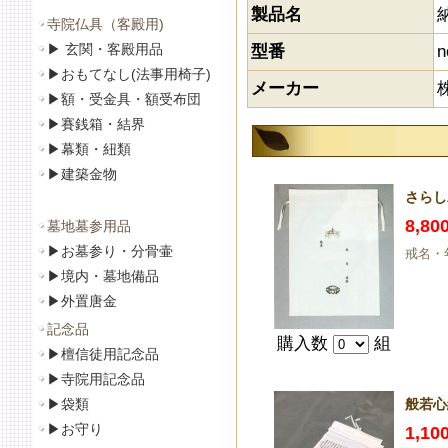
製品名
寺院仏具（客殿用)
▶
玄関・客殿用品
型番
n
▶
おもてなし(法事用椅子)
メーカー
▶
額・受金具・額受布団
▶
賽銭箱・結界
▶
幕類・紐類
▶
建築金物
さらし
8,8
墓地墓参用品
▶
お墓参り・分骨壷
戒名・
▶
境内・墓地備品
▶
外置唐金
記念品
購入数
組
▶
檀信徒用記念品
▶
寺院用記念品
▶袋類
般若心
▶
お守り
1,1