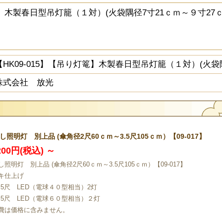
灯篭】木製春日型吊灯籠（１対）(火袋隅径7寸21ｃｍ～９寸2
【HK09-015】【吊り灯篭】木製春日型吊灯籠（１対）(火袋
株式会社 放光
し照明灯 別上品 (傘角径2尺60ｃｍ～3.5尺105ｃｍ）【09-017】
,200円(税込)
～
照明灯 別上品 (傘角径2尺60ｃｍ～3.5尺105ｃｍ）【09-017】
キ仕上げ
2.5尺 LED（電球４０型相当）2灯
3.5尺 LED（電球６０型相当）２灯
費は価格に含みません。