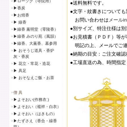
▶
ローソク（寺院用）
●送料無料です。
▶
香炭
●文字・紋書きについて
▶
お焼香
お問い合わせは
メールinf
▶
線香
●別サイズ、特注仕様は別
▶線香 薫明堂（零陵香）
▶線香 みのり苑（風韻）
●お見積書（ＰＤＦ）等
▶
線香、大薫香、墓参用
明記の上、メールでご連
▶
おそうじ道具・香炉
●納期の目安：ご注文確認
灰・香炭
●工場直送の為、時間指
▶
花立・常花・造花
▶
具足
▶
おそなえご飯・お茶
僧 具
▶
よそおい(作務衣 )
▶
よそおい（襦袢・白衣）
▶
よそおい（はきもの）
▶
たずさえ（香合・線香
筒）