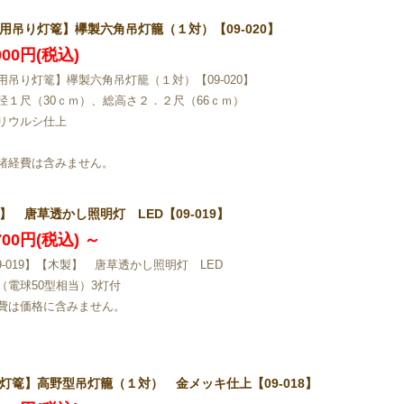
用吊り灯篭】欅製六角吊灯籠（１対）【09-020】
,000円(税込)
用吊り灯篭】欅製六角吊灯籠（１対）【09-020】
径１尺（30ｃｍ）、総高さ２．２尺（66ｃｍ）
リウルシ仕上
諸経費は含みません。
】 唐草透かし照明灯 LED【09-019】
,700円(税込)
～
09-019】【木製】 唐草透かし照明灯 LED
（電球50型相当）3灯付
費は価格に含みません。
灯篭】高野型吊灯籠（１対） 金メッキ仕上【09-018】