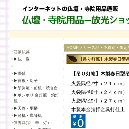
HOME
>
リース品・予算別・限定
荘厳仏具
▶
仏 像
【吊り灯篭】木製春日型吊灯
▶
掛軸
【吊り灯篭】木製春日型吊灯
▶
宮殿・厨子
火袋隅径7寸（２１ｃｍ）
▶
須弥壇・前机・焼香台
火袋隅径8寸（２４ｃｍ）
▶
ボンボリ 台灯籠・釣灯
火袋隅径9寸（２７ｃｍ）
籠
▶
天蓋・胴幡
木製本金箔押金具打仕上
▶
経机・導師机
供養具(香 華 灯）