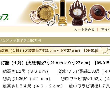
カートをみる
｜
マイ
品など
>
予算で選ぶ50万円
籠（１対）(火袋隅径7寸21ｃｍ～９寸27ｃｍ）【09-015】
籠（１対）(火袋隅径7寸21ｃｍ～９寸27ｃｍ）【09-015
 総高さ1.2尺（３６ｃｍ） 総巾ワラビ隅径1.33尺（４
 総高さ1.36尺（４１ｃｍ） 総巾ワラビ隅径1.52尺（
 総高さ1.５４尺（４６．２ｃｍ） 総巾ワラビ隅径1.７