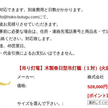
も対応できます。別途費用と日数がかかります。
o@hoko-butugu.comにて。
途お見積りさせていただきます。
が事前に必要な場合は、住所・連絡先電話番号と商品名・寸
絡ください。対応致します。
後、45営業日。
定・代金引換によるお支払いはできません。
【吊り灯篭】木製春日型吊灯籠（１対）(火袋隅
メーカー:
株式会社 
価格:
528,000
[ポイント還
サイズを選んで下さい。: