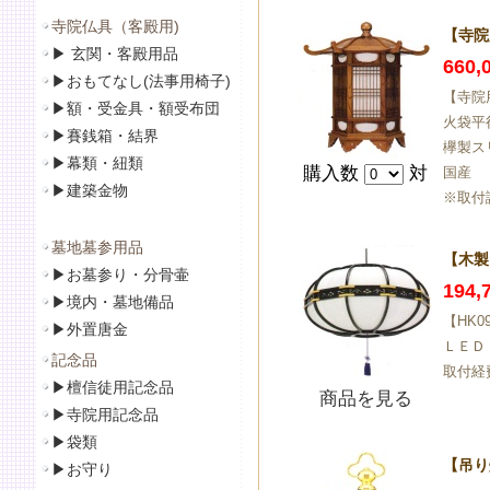
寺院仏具（客殿用)
【寺院
▶
玄関・客殿用品
660
▶
おもてなし(法事用椅子)
【寺院
▶
額・受金具・額受布団
火袋平
▶
賽銭箱・結界
欅製ス
▶
幕類・紐類
購入数
対
国産
▶
建築金物
※取付
墓地墓参用品
【木製
▶
お墓参り・分骨壷
194
▶
境内・墓地備品
【HK
▶
外置唐金
ＬＥＤ
記念品
取付経
▶
檀信徒用記念品
商品を見る
▶
寺院用記念品
▶袋類
【吊り
▶
お守り