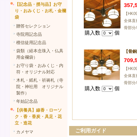
【記念品・授与品】お守
357
り・おみくじ・お札・金襴
【HK
袋
全体直
贈答セレクション
骨部分
購入数
個
寺院用記念品
檀信徒用記念品
袋類（経本念珠入・仏具
【骨銅
用金襴袋）
709
お守り袋・おみくじ・内
【HK
符・オリジナル対応
全体直
木札・紙札・祈祷札（寺
骨部分
院・神社用 オリジナル
購入数
個
製作）
年始記念品
【供養具】線香・ローソ
ク・香・香炭・具足・花
立・造花
ご利用ガイド
カメヤマ