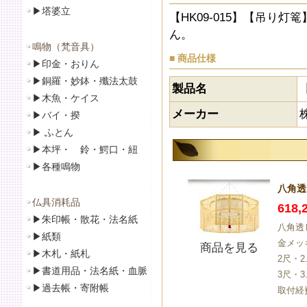
▶
塔婆立
【HK09-015】【吊り
ん。
鳴物（梵音具）
■ 商品仕様
▶
印金・おりん
▶
銅羅・妙鉢・殲法太鼓
製品名
▶
木魚・ケイス
メーカー
▶
バイ・揆
▶
ふとん
▶
本坪・ 鈴・鰐口・紐
▶
各種鳴物
八角透
仏具消耗品
618
▶
朱印帳・散花・法名紙
八角透し
▶
紙類
金メッ
商品を見る
▶
木札・紙札
2尺・
▶
書道用品・法名紙・血脈
3尺・
▶
過去帳・寄附帳
取付経