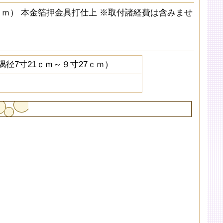
7ｃｍ） 本金箔押金具打仕上 ※取付諸経費は含みませ
隅径7寸21ｃｍ～９寸27ｃｍ）