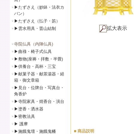
▶
たずさえ（妙鉢・法衣カ
バン）
▶
たずさえ（払子・笏）
拡大表示
▶
雲水用具・晋山結制
寺院仏具（内陣仏具)
▶
曲祿・椅子式仏具
▶
敷物(座褥・拝敷・半畳)
▶
供養台・高杯・三宝
▶
献菓子器・献茶湯器・経
箱・御文章箱
▶
見台・位牌台・写真台・
角香炉
▶
寺院家具・焼香台・演台
▶
塗香・洒水器
▶
密教法具
▶
護摩
■ 商品説明
▶
施餓鬼壇・施餓鬼幡