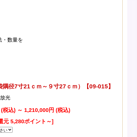
法・数量を
径7寸21ｃｍ～９寸27ｃｍ）【09-015】
放光
円 (税込)
～
1,210,000円 (税込)
元 5,280ポイント～]