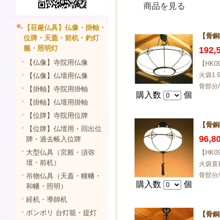
商品を見る
【荘厳仏具】仏像・掛軸・
【骨銅
位牌・天蓋・前机・釣灯
籠・照明灯
192
【仏像】寺院用仏像
【HK
火袋1
【仏像】仏壇用仏像
骨部分
【掛軸】寺院用掛軸
購入数
個
【掛軸】仏壇用掛軸
【位牌】寺院用位牌
【骨銅
【位牌】仏壇用・回出位
96,
牌・過去帳入位牌
大型仏具（宮殿・須弥
【HK
壇・前机）
火袋直
骨部分
吊物仏具（天蓋・幢幡・
購入数
個
和幡・照明）
経机・導師机
ボンボリ 台灯籠・提灯
【骨銅