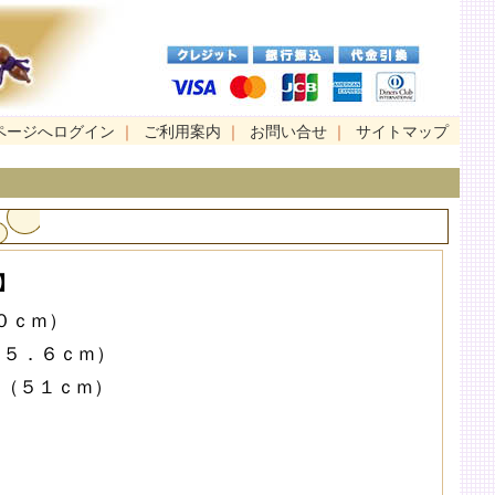
ページへログイン
｜
ご利用案内
｜
お問い合せ
｜
サイトマップ
】
０ｃｍ）
４５．６ｃｍ）
尺（５１ｃｍ）