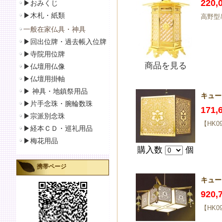
220
▶おみくじ
▶
木札・紙類
高野型
一般在家仏具・神具
▶
回出位牌・過去帳入位牌
▶
寺院用位牌
商品を見る
▶仏壇用仏像
▶
仏壇用掛軸
▶
神具・地鎮祭用品
キュー
▶
片手念珠・腕輪数珠
171
▶
宗派別念珠
【HK
▶
経本ＣＤ・巡礼用品
▶
梅花用品
購入数
個
携帯ページ
キュー
920
【HK