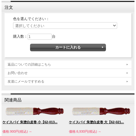
注文
色を選んでください：
購入数：
台
返品についての詳細はこちら
お問い合わせ
友達にメールですすめる
関連商品
ケイスバイ 朱塗白皮巻 小【62-013...
ケイスバイ 朱塗白皮巻 大【62-021...
価格:900円(税込)
～
価格:6,930円(税込)
～