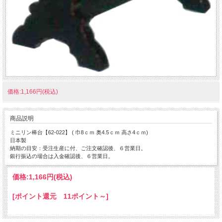
価格:1,166円(税込)
商品説明
ミニリン棒台【62-022】 ( 巾8ｃｍ 奥4.5ｃｍ 高さ4ｃｍ)
日本製
納期の目安：受注生産に付、ご注文確認後、６営業日。
銀行振込の場合は入金確認後、６営業日。
価格:
1,166円
(税込)
[ポイント還元 11ポイント～]