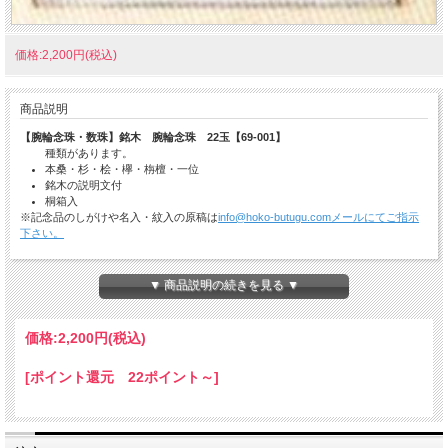
価格:2,200円(税込)
商品説明
【腕輪念珠・数珠】銘木 腕輪念珠 22玉【69-001】
種類があります。
本桑・杉・桧・欅・栴檀・一位
銘木の説明文付
桐箱入
※記念品のしがけや名入・紋入の原稿は
info@hoko-butugu.comメールにてご指示
下さい。
納期の目安：ご注文確認後、6営業日。
銀行前振込の場合は、入金確認後6営業日。
▼ 商品説明の続きを見る ▼
価格:
2,200円
(税込)
[ポイント還元 22ポイント～]