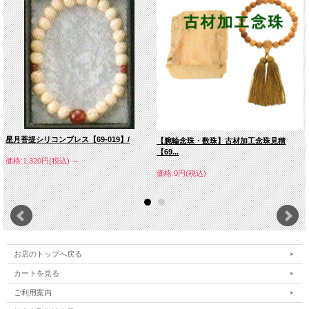
星月菩提シリコンブレス【69-019】/
【腕輪念珠・数珠】古材加工念珠見積
【69...
価格:1,320円(税込)
～
価格:0円(税込)
お店のトップへ戻る
カートを見る
ご利用案内