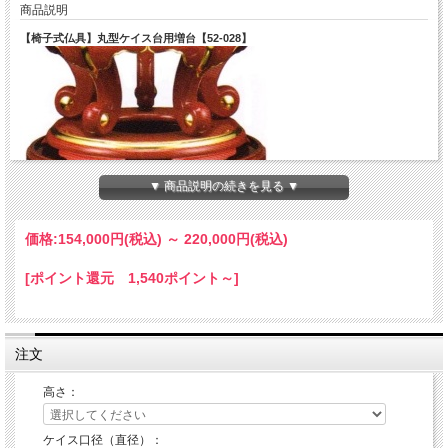
商品説明
【椅子式仏具】丸型ケイス台用増台【52-028】
▼ 商品説明の続きを見る ▼
価格:
154,000円
(税込)
～
220,000円
(税込)
朱塗金箔押
[ポイント還元 1,540ポイント～]
ケイス台は含みません。（増台のみの価格です）
高さ1２ｃｍ～２４ｃｍ以内で指定できます。
注文
高さ：
●送料無料です。
●別サイズ、特注仕様、文字・紋書きは別途お見積りさせていただきま
ケイス口径（直径）：
す。
メールinfo@hoko-butugu.com