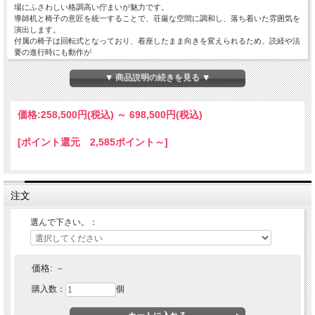
場にふさわしい格調高い佇まいが魅力です。
導師机と椅子の意匠を統一することで、荘厳な空間に調和し、落ち着いた雰囲気を
演出します。
付属の椅子は回転式となっており、着座したまま向きを変えられるため、読経や法
要の進行時にも動作が
しやすくなっています。椅子の高さ調整も可能です。立ち座りの負担を軽減できる
ため、長時間の法要や儀式にも適しています。
▼ 商品説明の続きを見る ▼
導師机は経本や過去帳、木鉦、印金などを置くための十分なスペースを確保し、実
用性にも優れています。
価格:
258,500円
(税込)
～
698,500円
(税込)
堅牢な造りのため長期間にわたり安心してご使用いただけます。
寺院での法要や年回忌、各種仏事に適した、機能性と高級感を兼ね備えた欅製導師
[ポイント還元 2,585ポイント～]
机・回転椅子セットです。
注文
選んで下さい。：
机のみ、曲録のみ、机・曲録セットから選べます。
机巾75ｃｍ×奥行36ｃｍ×高さ75ｃｍ 重量11.5ｋｇ
回転式椅子巾60ｃｍ×奥行45ｃｍ×高さ60～46ｃｍ（座面45～49ｃ
ｍ） 重量15.5ｋｇ
価格:
－
栓 ウレタン塗
海外製
購入数：
個
発送の目安：受注生産に付、ご注文確認後、21営業日。